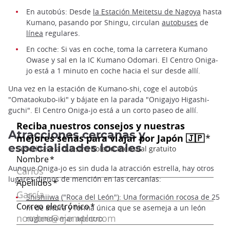
En autobús: Desde
la Estación Meitetsu de Nagoya
hasta
Kumano, pasando por Shingu, circulan
autobuses
de
línea
regulares.
En coche: Si vas en coche, toma la carretera Kumano
Owase y sal en la IC Kumano Odomari. El Centro Oniga-
jo está a 1 minuto en coche hacia el sur desde allí.
Una vez en la estación de Kumano-shi, coge el autobús
"Omataokubo-iki" y bájate en la parada "Onigajyo Higashi-
guchi". El Centro Oniga-jo está a un corto paseo de allí.
Atracciones cercanas y
especialidades locales
Aunque Oniga-jo es sin duda la atracción estrella, hay otros
lugares dignos de mención en las cercanías:
Shishiiwa
("Roca del León"): Una formación rocosa de 25
m de altura y forma única que se asemeja a un león
rugiendo mar adentro.