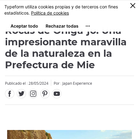
Facebook
Twitter
Instagram
Pinterest
Youtube
Tamaño
0
MENU
Rocas de Oniga-jo: Una
impresionante maravilla
de la naturaleza en la
Prefectura de Mie
Publicado el : 28/05/2024
Por : Japan Experience