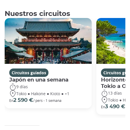
Nuestros circuitos
Circuitos guiados
Circuitos gui
Japón en una semana
Horizontes
Tokio a O
9 días
13 días
Tokio ● Hakone ● Kioto ● +1
Tokio ● Hak
2 590 €
En
/ pers - 1 semana
3 490 €
En
/ 