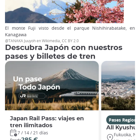
El monte Fuji visto desde el parque Nishihirabatake, en
Kanagawa
@TANAKA Juuyoh en Wikimedia, CC BY 2.0
Descubra Japón con nuestros
pases y billetes de tren
Japan Rail Pass: viajes en
Pases Regiona
tren ilimitados
All Kyushu 
7 / 14 / 21 días
Fukuoka, Na
285 €
Desde