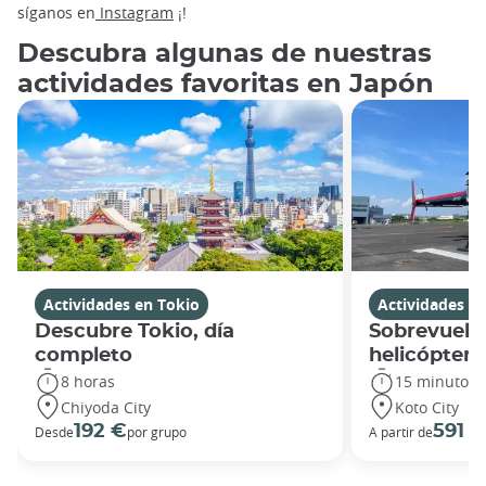
síganos en
Instagram
¡!
Descubra algunas de nuestras
actividades favoritas en Japón
Actividades en Tokio
Actividades e
Descubre Tokio, día
Sobrevuela
completo
helicóptero
8 horas
15 minutos
Chiyoda City
Koto City
192 €
591 €
Desde
por grupo
A partir de