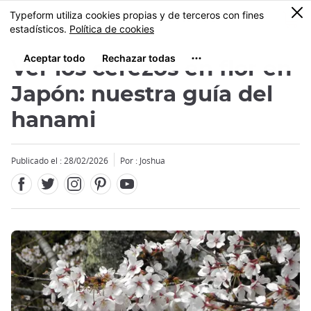
Facebook
Twitter
Instagram
Pinterest
Youtube
Tamaño
0
MENU
Ver los cerezos en flor en
Japón: nuestra guía del
hanami
Close
Close
Close
Publicado el : 28/02/2026
Por : Joshua