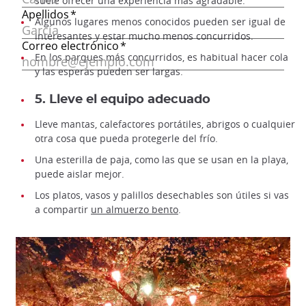
suele ofrecer una experiencia más agradable.
Algunos lugares menos conocidos pueden ser igual de
interesantes y estar mucho menos concurridos.
En los parques más concurridos, es habitual hacer cola
y las esperas pueden ser largas.
5. Lleve el equipo adecuado
Lleve mantas, calefactores portátiles, abrigos o cualquier
otra cosa que pueda protegerle del frío.
Una esterilla de paja, como las que se usan en la playa,
puede aislar mejor.
Los platos, vasos y palillos desechables son útiles si vas
a compartir
un almuerzo bento
.