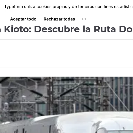
Facebook
Twitter
Instagram
Pinterest
Youtube
Tamaño
MENU
a Kioto: Descubre la Ruta D