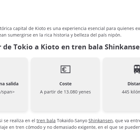
histórica capital de Kioto es una experiencia esencial para quienes 
ean sumergirse en la rica historia y belleza del país nipón.
r de Tokio a Kioto en tren bala Shinkans
💶

ma salida
Coste
Dista
H/span>
A partir de 13.080 yenes
445 kiló
 se realiza en el
tren bala
Tokaido-Sanyo
Shinkansen
, que va entr
iaje en tren cómodo y no demasiado exigente, en el que se pueden