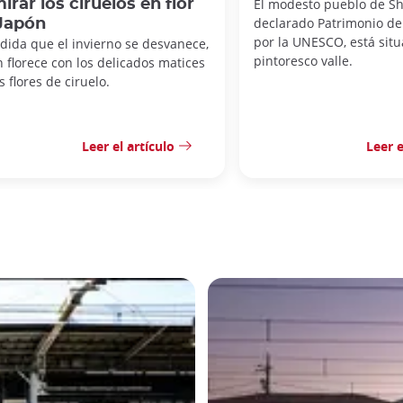
irar los ciruelos en flor
El modesto pueblo de Sh
declarado Patrimonio d
Japón
por la UNESCO, está sit
dida que el invierno se desvanece,
pintoresco valle.
 florece con los delicados matices
s flores de ciruelo.
Leer el artículo
Leer e