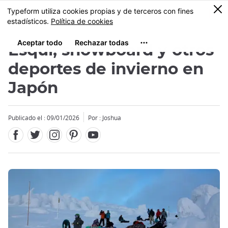
Facebook
Twitter
Instagram
Pinterest
Youtube
Tamaño
0
MENU
Esquí, snowboard y otros
deportes de invierno en
Japón
Publicado el : 09/01/2026
Por : Joshua