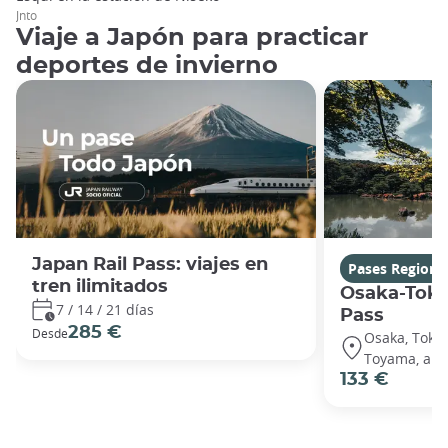
Jnto
Viaje a Japón para practicar
deportes de invierno
Japan Rail Pass: viajes en
Pases Regiona
tren ilimitados
Osaka-Toky
7 / 14 / 21 días
Pass
285 €
Desde
Osaka, Toky
Toyama, and
133 €