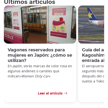
Últimos artículos
Vagones reservados para
Guía del ae
mujeres en Japón: ¿cómo se
Kagoshima:
utilizan?
entrada al 
En Japón, verás marcas de color rosa en
El aeropuerto d
algunos andenes o carteles que
segundo más tr
indican
«Women Only Car
».
después del de 
vuelos a Tokio, 
Leer el artículo