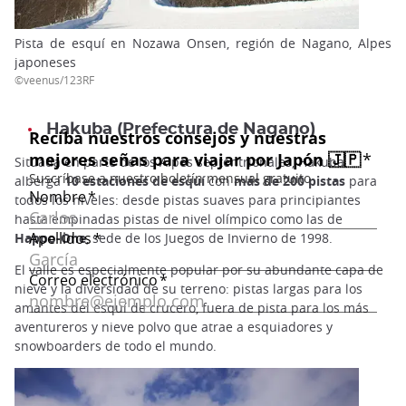
Pista de esquí en Nozawa Onsen, región de Nagano, Alpes
japoneses
©veenus/123RF
Hakuba (Prefectura de Nagano
)
Situada en parte de los Alpes septentrionales, Hakuba
alberga
10 estaciones de esquí
con
más de 200 pistas
para
todos los niveles: desde pistas suaves para principiantes
hasta empinadas pistas de nivel olímpico como las de
Happo-One
, sede de los Juegos de Invierno de 1998.
El valle es especialmente popular por su abundante capa de
nieve y la diversidad de su terreno: pistas largas para los
amantes del esquí de crucero, fuera de pista para los más
aventureros y nieve polvo que atrae a esquiadores y
snowboarders de todo el mundo.