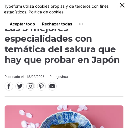
Facebook
Twitter
Instagram
Pinterest
Youtube
Tamaño
0
MENU
Las 5 mejores
especialidades con
temática del sakura que
hay que probar en Japón
Publicado el : 18/02/2026
Por : Joshua