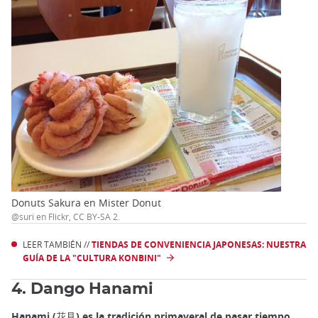
Donuts Sakura en Mister Donut
@suri en Flickr, CC BY-SA 2.
LEER TAMBIÉN //
TIENDAS DE CONVENIENCIA JAPONESAS: NUESTRA
GUÍA DE LA "CULTURA KONBINI"
4. Dango Hanami
Hanami (花見) es la tradición primaveral de pasar tiempo