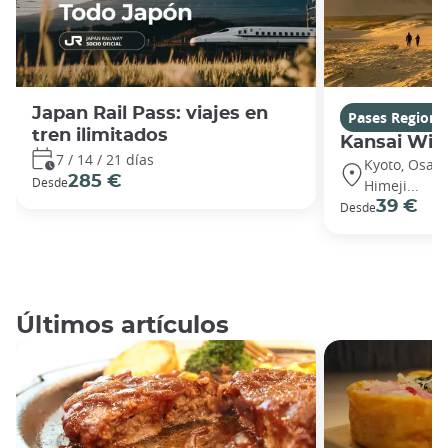
Japan Rail Pass: viajes en
Pases Regiona
tren ilimitados
Kansai Wid
7 / 14 / 21 días
Kyoto, Osaka
285 €
Desde
Himeji...
39 €
Desde
Últimos artículos