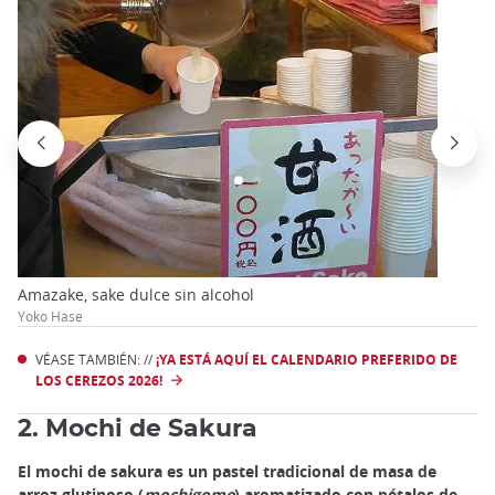
Amazake, sake dulce sin alcohol
Yoko Hase
VÉASE TAMBIÉN: //
¡YA ESTÁ AQUÍ EL CALENDARIO PREFERIDO DE
LOS CEREZOS 2026!
2. Mochi de Sakura
El mochi de sakura es un pastel tradicional de masa de
arroz glutinoso (
mochigome
) aromatizado con pétalos de