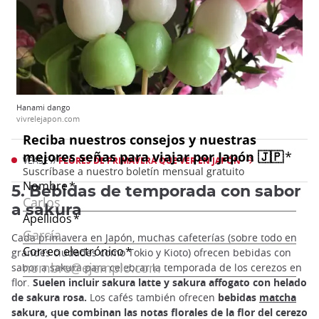
Hanami dango
vivrelejapon.com
VÉASE //
FLORES DE PRIMAVERA QUE VER EN JAPÓN
5. Bebidas de temporada con sabor
a sakura
Cada primavera en Japón, muchas cafeterías (sobre todo en
grandes ciudades como Tokio y Kioto) ofrecen bebidas con
sabor a sakura para celebrar la temporada de los cerezos en
flor.
Suelen incluir sakura latte y sakura affogato con helado
de sakura rosa.
Los cafés también ofrecen
bebidas
matcha
sakura, que combinan las notas florales de la flor del cerezo