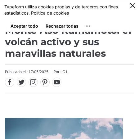
Facebook
Twitter
Instagram
Pinterest
Youtube
Tamaño
0
MENU
Monte Aso Kumamoto: el
volcán activo y sus
maravillas naturales
Close
Publicado el : 17/05/2025
Por : G.L.