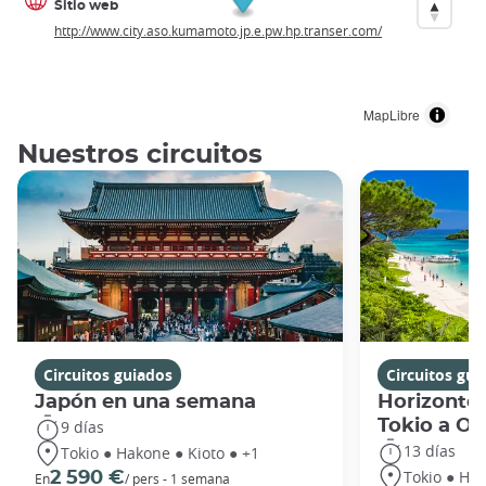
Sitio web
http://www.city.aso.kumamoto.jp.e.pw.hp.transer.com/
MapLibre
Nuestros circuitos
Circuitos guiados
Circuitos gui
Japón en una semana
Horizontes
Tokio a O
9 días
13 días
Tokio ● Hakone ● Kioto ● +1
Tokio ● Hak
2 590 €
En
/ pers - 1 semana