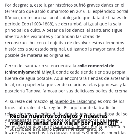
Por desgracia, este lugar histórico sufrió graves daños en el
terremoto que asoló Kumamoto en 2016. El espléndido portal
Rōmon, un tesoro nacional catalogado que data de finales del
periodo Edo (1603-1868), se derrumbó, al igual que la sala
principal de culto. A pesar de los daños, el santuario sigue
abierto a los visitantes y continúan las obras de
reconstrucción, con el objetivo de devolver estos elementos
históricos a su estado original, utilizando la mayor cantidad
posible de materiales originales.
Cerca del santuario se encuentra la
calle comercial de
Ichinomiyamachi Miyaji
, donde cada tienda tiene su propia
fuente de agua potable. Aquí encontrará tiendas de artesanía
local, una papelería que vende coloridas telas japonesas y la
pastelería Tanoya, famosa por sus deliciosos bollos de crema.
Al sureste del macizo,
el pueblo de Takachiho
es otro de los
focos culturales de la región. Es aquí donde la tradición
relata ciertos episodios de la vida de Amaterasu, diosa del sol
y antepasada mítica de todos los emperadores de Japón
(venerada también en el
santuario de Ise
). Por la noche, a la
luz de las antorchas, las danzas rituales sintoístas conocidas