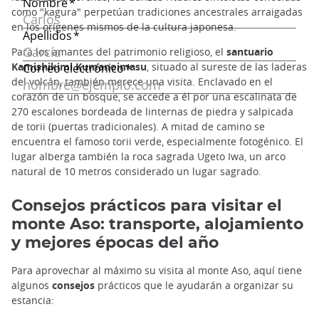
como "kagura" perpetúan tradiciones ancestrales arraigadas
en los orígenes mismos de la cultura japonesa.
Para los amantes del patrimonio religioso, el
santuario
Kamishikimi Kumanoimasu
, situado al sureste de las laderas
del volcán, también merece una visita. Enclavado en el
corazón de un bosque, se accede a él por una escalinata de
270 escalones bordeada de linternas de piedra y salpicada
de torii (puertas tradicionales). A mitad de camino se
encuentra el famoso torii verde, especialmente fotogénico. El
lugar alberga también la roca sagrada Ugeto Iwa, un arco
natural de 10 metros considerado un lugar sagrado.
Consejos prácticos para visitar el
monte Aso: transporte, alojamiento
y mejores épocas del año
Para aprovechar al máximo su visita al monte Aso, aquí tiene
algunos
consejos
prácticos que le ayudarán a organizar su
estancia: