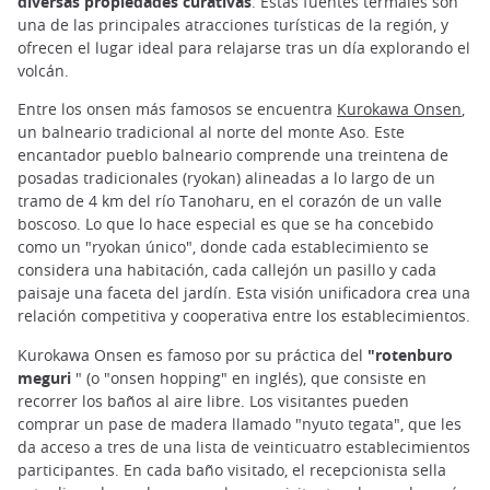
diversas propiedades curativas
. Estas fuentes termales son
una de las principales atracciones turísticas de la región, y
ofrecen el lugar ideal para relajarse tras un día explorando el
volcán.
Entre los onsen más famosos se encuentra
Kurokawa Onsen
,
un balneario tradicional al norte del monte Aso. Este
encantador pueblo balneario comprende una treintena de
posadas tradicionales (ryokan) alineadas a lo largo de un
tramo de 4 km del río Tanoharu, en el corazón de un valle
boscoso. Lo que lo hace especial es que se ha concebido
como un "ryokan único", donde cada establecimiento se
considera una habitación, cada callejón un pasillo y cada
paisaje una faceta del jardín. Esta visión unificadora crea una
relación competitiva y cooperativa entre los establecimientos.
Kurokawa Onsen es famoso por su práctica del
"rotenburo
meguri
" (o "onsen hopping" en inglés), que consiste en
recorrer los baños al aire libre. Los visitantes pueden
comprar un pase de madera llamado "nyuto tegata", que les
da acceso a tres de una lista de veinticuatro establecimientos
participantes. En cada baño visitado, el recepcionista sella