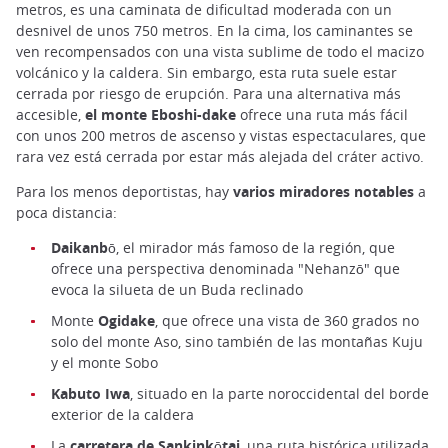
metros, es una caminata de dificultad moderada con un
desnivel de unos 750 metros. En la cima, los caminantes se
ven recompensados con una vista sublime de todo el macizo
volcánico y la caldera. Sin embargo, esta ruta suele estar
cerrada por riesgo de erupción. Para una alternativa más
accesible,
el monte Eboshi-dake
ofrece una ruta más fácil
con unos 200 metros de ascenso y vistas espectaculares, que
rara vez está cerrada por estar más alejada del cráter activo.
Para los menos deportistas, hay
varios miradores notables
a
poca distancia:
Daikanbō
, el mirador más famoso de la región, que
ofrece una perspectiva denominada "Nehanzō" que
evoca la silueta de un Buda reclinado
Monte
Ogidake
, que ofrece una vista de 360 grados no
solo del monte Aso, sino también de las montañas Kuju
y el monte Sobo
Kabuto Iwa
, situado en la parte noroccidental del borde
exterior de la caldera
La
carretera de Sankinkōtai
, una ruta histórica utilizada