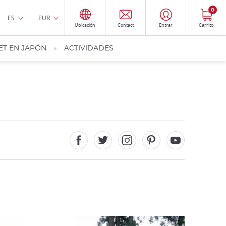
0
ES
EUR
Ubicación
Contact
Entrar
Carrito
ET EN JAPÓN
ACTIVIDADES