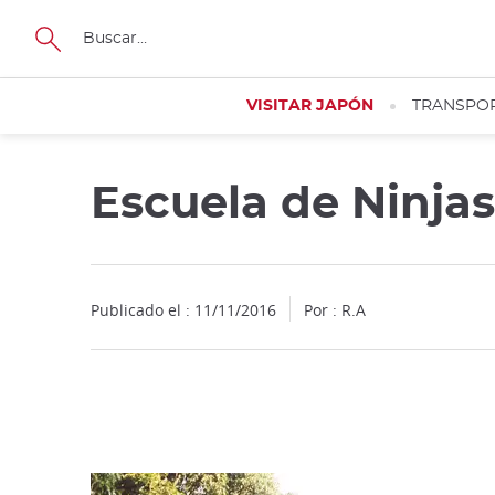
Facebook
Twitter
Instagram
Pinterest
Youtube
Tamaño
VISITAR JAPÓN
TRANSPO
Escuela de Ninja
Close
Publicado el : 11/11/2016
Por : R.A