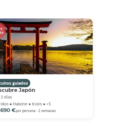
cuitos guiados
scubre Japón
13 días
Tokio ● Hakone ● Kioto ● +5
 690 €
por persona - 2 semanas