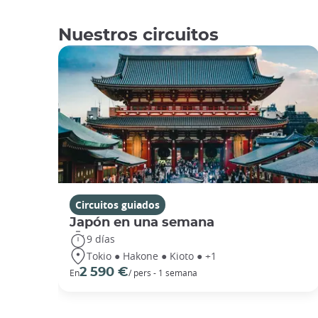
Nuestros circuitos
Circuitos guiados
Japón en una semana
9 días
Tokio ● Hakone ● Kioto ● +1
2 590 €
En
/ pers - 1 semana