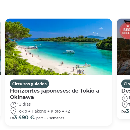
Circuitos guiados
Cir
Horizontes japoneses: de Tokio a
De
Okinawa
13 días
Tokio ● Hakone ● Kioto ● +2
3
De
3 490 €
En
/ pers - 2 semanas