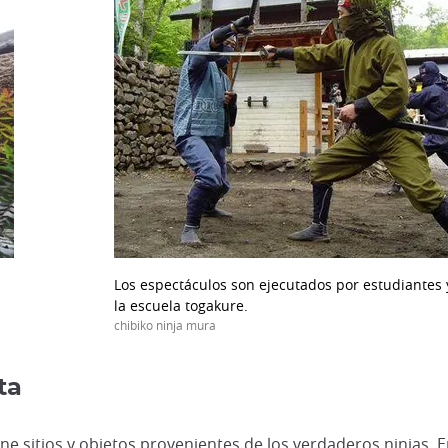
Los espectáculos son ejecutados por estudiantes 
la escuela togakure.
chibiko ninja mura
ta
iene sitios y objetos provenientes de los verdaderos ninjas. E