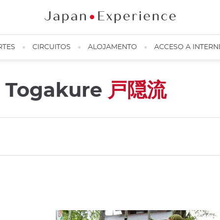
RTES
CIRCUITOS
ALOJAMENTO
ACCESO A INTERN
s Togakure
戸隠流