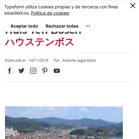
Facebook
Twitter
Instagram
Pinterest
Youtube
Tamaño
0
MENU
Huis Ten Bosch
ハウステンボス
Publicado el : 14/11/2016
Por : Antoine Legastelois
Close