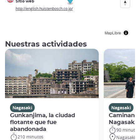
Sitio web
http://english.huistenbosch.co.jp/
MapLibre
Nuestras actividades
Nagasaki
Nagasaki
Gunkanjima, la ciudad
Caminando
flotante que fue
Nagasaki
abandonada
90 minutos
210 minutos
Nagasaki