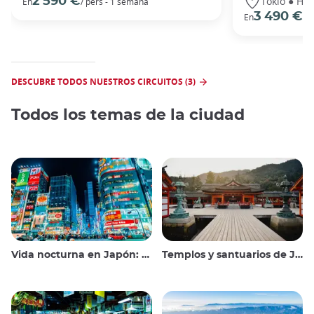
Tokio ● Hak
2 590 €
En
/ pers - 1 semana
3 490 €
En
/ 
DESCUBRE TODOS NUESTROS CIRCUITOS (3)
Todos los temas de la ciudad
Vida nocturna en Japón: salir, ver y beber
Templos y santuarios de Japón