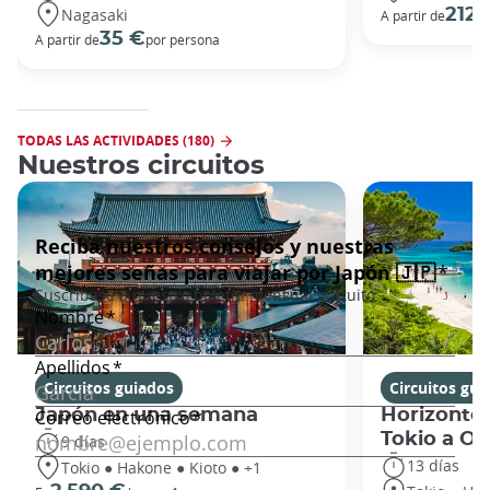
Nagasaki
212 
A partir de
35 €
A partir de
por persona
TODAS LAS ACTIVIDADES (180)
Nuestros circuitos
Circuitos guiados
Circuitos gui
Japón en una semana
Horizontes
Tokio a O
9 días
13 días
Tokio ● Hakone ● Kioto ● +1