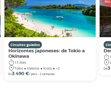
Circuitos guiados
Cir
Horizontes japoneses: de Tokio a
De
Okinawa
13 días
Tokio ● Hakone ● Kioto ● +2
3
De
3 490 €
En
/ pers - 2 semanas