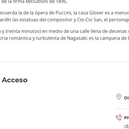
o de la firma Mitsubishi de 1896.
cuerda la de la ópera de Puccini, la casa Glover es a menu
rdín las estatuas del compositor y Cio-Cio San, el personaje
ra y treinta minutos) en medio de una calle llena de decena
a romántica y turbulenta de Nagasaki: es la campana de la 
- Acceso
Di
P
+8