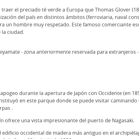
 traer el preciado té verde a Europa que Thomas Glover (1
ación del país en distintos ámbitos (ferroviaria, naval cons
fuera un hombre muy respetado. Este famoso comerciante e
e la ciudad.
miyamate - zona anteriormente reservada para extranjeros -
su apogeo durante la apertura de Japón con Occidente (en 18
constituyó en este parque donde se puede visitar caminando 
rpas .
dín ofrece una vista impresionante del puerto de Nagasaki.
 el edificio occidental de madera más antiguo en el archipié