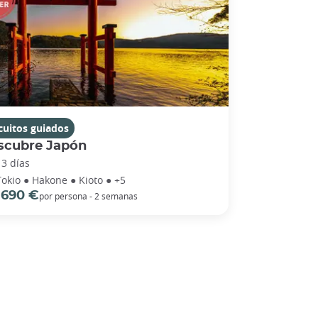
cuitos guiados
scubre Japón
13 días
Tokio ● Hakone ● Kioto ● +5
 690 €
por persona - 2 semanas