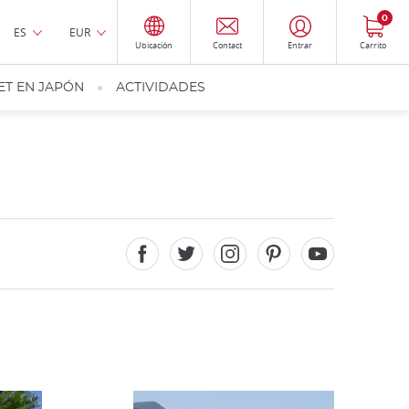
0
ES
EUR
Ubicación
Contact
Entrar
Carrito
ET EN JAPÓN
ACTIVIDADES