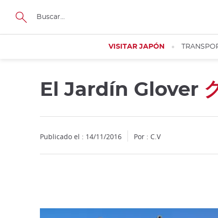
Facebook
Twitter
Instagram
Pinterest
Youtube
Tamaño
VISITAR JAPÓN
TRANSPO
El Jardín Glover
Close
Publicado el : 14/11/2016
Por : C.V