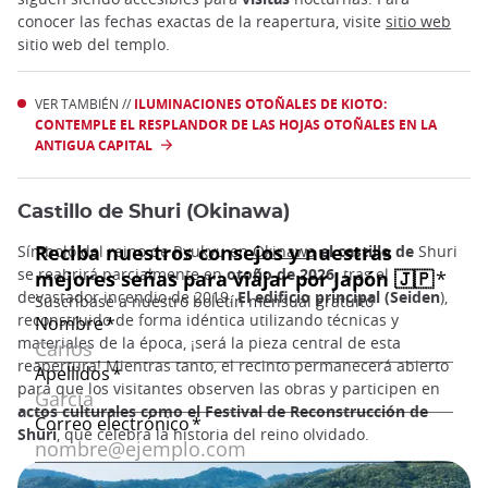
conocer las fechas exactas de la reapertura, visite
sitio web
sitio web del templo.
VER TAMBIÉN //
ILUMINACIONES OTOÑALES DE KIOTO:
CONTEMPLE EL RESPLANDOR DE LAS HOJAS OTOÑALES EN LA
ANTIGUA CAPITAL
Castillo de Shuri (Okinawa)
Símbolo del reino de Ryukyu en
Okinawa
el castillo de
Shuri
se reabrirá parcialmente en
otoño de 2026,
tras el
devastador incendio de 2019.
El edificio principal (Seiden
),
reconstruido de forma idéntica utilizando técnicas y
materiales de la época, ¡será la pieza central de esta
reapertura! Mientras tanto, el recinto permanecerá abierto
para que los visitantes observen las obras y participen en
actos culturales como el
Festival de Reconstrucción de
Shuri
, que celebra la historia del reino olvidado.