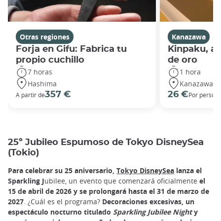
Otras regiones
Kanazawa
Forja en Gifu: Fabrica tu
Kinpaku, ar
propio cuchillo
de oro
7 horas
1 hora
Hashima
Kanazawa
357 €
26 €
A partir de
Por person
25º Jubileo Espumoso de Tokyo DisneySea
(Tokio)
Para celebrar su 25 aniversario,
Tokyo DisneySea
lanza el
Sparkling J
ubilee, un evento que comenzará oficialmente
el
15 de abril de 2026 y se prolongará hasta el 31 de marzo de
2027
. ¿Cuál es el programa?
Decoraciones excesivas, un
espectáculo nocturno titulado
Sparkling Jubilee Night
y