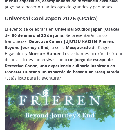
menús especiales, acompañados de mercancía exclusiva.
¡Algo para hacer brillar los ojos de grandes y pequeños!
Universal Cool Japan 2026 (Osaka)
El evento se celebrará en
Universal Studios Japan
(
Osaka
)
del
30 de enero al 30 de junio.
Se presentarán cinco
franquicias:
Detective Conan
,
JUJUTSU KAISEN
,
Frieren:
Beyond Journey's End
, la serie
Masquerade
de Keigo
Higashino y
Monster Hunter
. Los visitantes podrán disfrutar
de atracciones inmersivas como
un juego de escape de
Detective Conan
,
una experiencia culinaria inspirada en
Monster Hunter y un espectáculo basado en Masquerade.
¿Estás listo para la aventura?