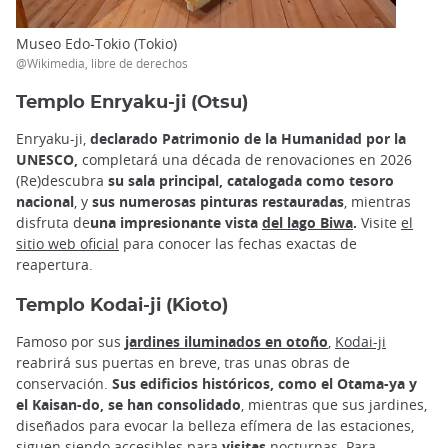
Museo Edo-Tokio (Tokio)
@Wikimedia, libre de derechos
Templo Enryaku-ji (Otsu)
Enryaku-ji,
declarado Patrimonio de la Humanidad por la
UNESCO,
completará una década de renovaciones en 2026
(Re)descubra
su sala principal, catalogada como tesoro
nacional
, y
sus numerosas pinturas restauradas
, mientras
disfruta de
una impresionante vista
del lago Biwa
.
Visite
el
sitio web oficial
para conocer las fechas exactas de
reapertura.
Templo Kodai-ji (Kioto)
Famoso por sus
jardines iluminados en otoño
,
Kodai-ji
reabrirá sus puertas en breve, tras unas obras de
conservación.
Sus edificios históricos, como el Otama-ya y
el Kaisan-do, se han consolidado
, mientras que sus jardines,
diseñados para evocar la belleza efímera de las estaciones,
siguen siendo accesibles para
visitas
nocturnas. Para