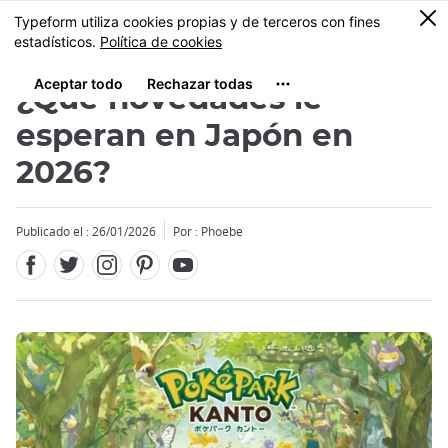
Facebook
Twitter
Instagram
Pinterest
Youtube
Tamaño
0
MENU
¿Qué novedades le
esperan en Japón en
2026?
Publicado el : 26/01/2026
Por : Phoebe