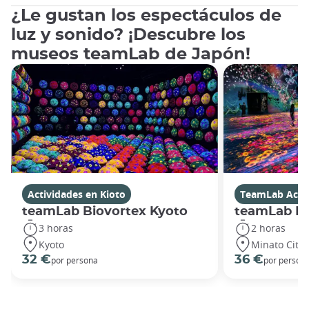
¿Le gustan los espectáculos de
luz y sonido? ¡Descubre los
museos teamLab de Japón!
Actividades en Kioto
TeamLab Activ
teamLab Biovortex Kyoto
teamLab Bo
3 horas
2 horas
Kyoto
Minato City
32 €
36 €
por persona
por person