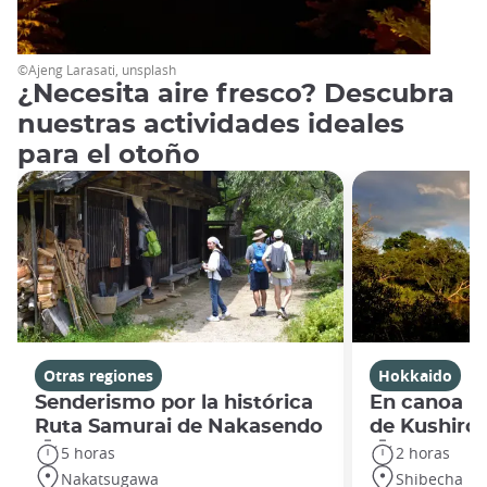
©Ajeng Larasati, unsplash
¿Necesita aire fresco? Descubra
nuestras actividades ideales
para el otoño
Otras regiones
Hokkaido
Senderismo por la histórica
En canoa p
Ruta Samurai de Nakasendo
de Kushiro
5 horas
2 horas
Nakatsugawa
Shibecha