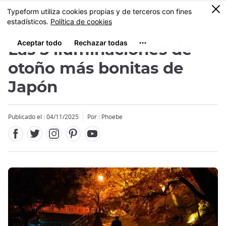
Facebook
Twitter
Instagram
Pinterest
Youtube
Tamaño
0
MENU
Las 5 iluminaciones de
otoño más bonitas de
Japón
Close
Publicado el : 04/11/2025
Por : Phoebe