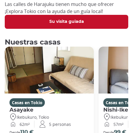
Las calles de Harajuku tienen mucho que ofrecer
¡Explora Tokio con la ayuda de un guía local!
Su visita guiada
Nuestras casas
Casas en Tokio
Casas en Tok
Asayake
Nishi-Ikeb
Ikebukuro, Tokio
Ikebukuro, 
62m²
5 personas
57m²
110 €
99 €
Desde
Desde