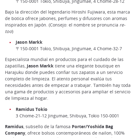
〒150-0001 Tokio, Shibuya, Jingumae, 4 Chome-28-12
Bajo la dirección del legendario Hiroshi Fujiwara, esta marca
de botica ofrece jabones, perfumes y difusores con aromas
inspirados en Japón. (Consejo: el nombre se pronuncia
re-
too
)
Jason Markk
〒150-0001 Tokio, Shibuya, Jingumae, 4 Chome-32-7
Especialista mundial en productos para el cuidado de las
zapatillas,
Jason Markk
tiene una elegante boutique en
Harajuku donde puedes confiar tus zapatos a un servicio
completo de limpieza. El atento personal evalúa tus
necesidades antes de empezar a trabajar. También hay toda
una gama de productos y accesorios para ampliar el servicio
de limpieza al hogar.
Ramidus Tokio
3 Chome-21-12 Jingumae, Shibuya, Tokio 150-0001
Ramidus
, subsello de la famosa
Porter/Yoshida Bag
Company
, ofrece bolsos contemporáneos de nailon, 100%