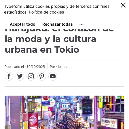
Facebook
Twitter
Instagram
Pinterest
Youtube
Tamaño
0
MENU
Harajuku: el corazón de
la moda y la cultura
urbana en Tokio
Close
Close
Close
Publicado el : 10/10/2025
Por : Joshua