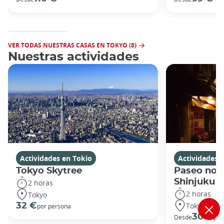
VER TODAS NUESTRAS CASAS EN TOKYO (8)
Nuestras actividades
Actividades en Tokio
Actividades 
Tokyo Skytree
Paseo noc
Shinjuku
2 horas
2 horas
Tokyo
Tokyo
32 €
por persona
30 €
Desde
por