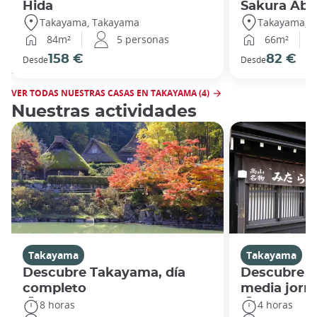
Hida
Sakura Abu
Takayama, Takayama
Takayama, 
84m²
5 personas
66m²
158 €
82 €
Desde
Desde
VER TODAS NUESTRAS CASAS EN TAKAYAMA (4)
Nuestras actividades
Takayama
Takayama
Descubre Takayama, día
Descubre T
completo
media jorn
8 horas
4 horas