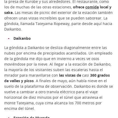
la presa de Kurobe y sus alrededores. El restaurante, como
los de muchas de las otras estaciones,
ofrece
comida
local y
sake.
Las mesas de picnic del exterior de la estación también
ofrecen unas vistas increíbles que se pueden saborear. La
góndola, llamada Tateyama Ropeway, parte desde aquí hacia
Daikanbo.
Daikanbo
La góndola a Daikanbo se desliza diagonalmente entre las
nubes por encima de precipitados acantilados. Un empleado
de la góndola me dijo que en invierno a veces ve osos
moviéndose por la nieve. Al llegar a la estación de Daikanbo,
la mayoría de los visitantes suben las escaleras hasta el
mirador para maravillarse con
las vistas de
casi
360 grados
de valles y picos
. A finales de mayo, aún había nieve en el
suelo de la plataforma de observación. Daikanbo es donde se
vuelve a cambiar a otro tranvía eléctrico para el viaje
horizontal de diez minutos por el túnel que atraviesa el
monte Tateyama, cuya cima alcanza los 700 metros por
encima del túnel.
Estación de Murodo