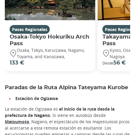
Pases Regionales
Pases Regiona
Osaka-Tokyo Hokuriku Arch
Takayama-H
Pass
Pass
Osaka, Tokyo, Karuizawa, Nagano,
Kyoto, Osaka
Toyama, and Kanazawa,
Nagoya
133 €
56 €
Desde
Paradas de la Ruta Alpina Tateyama Kurobe
Estación de Ogizawa
La estación de Ogizawa es
el inicio de la ruta desde la
prefectura de Nagano.
Si viene en autobús desde
Matsumoto
, Nagano, el espectáculo de los majestuosos picos
al acercarse a esta remota estación es exultante. Los
excursionistas pueden empezar a caminar desde las rutas de