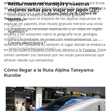
cristalino, bosques verdes y aire fresco.
El agua dulce brota
de un manantial justo fuera de la estación, que se encuentra
a pocos minutos a pie del
Museo Sabo de la Caldera de
Tateyama.
Aunque la mayoría de los objetos expuestos se
explican en japonés, este museo gratuito merece una visita.
Los dioramas no necesitan explicación y un vídeo en inglés
enseña a los visitantes sobre la geografía local, geología,
historia y actividades de protección medioambiental. La
estación de Tateyama es también el lugar donde se embarca
en el ferrocarril Toyama Chiho con destino a la
Toyama
. Estos
trenes también son famosos por las vistas panorámicas que
ofrecen desde sus ventanillas.
Cómo llegar a la Ruta Alpina Tateyama
Kurobe