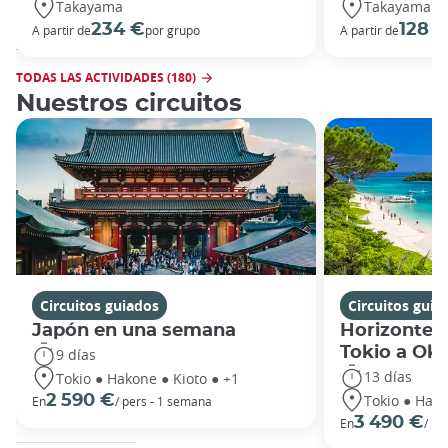
Takayama
Takayama
234 €
128 
A partir de
por grupo
A partir de
TODAS LAS ACTIVIDADES (180)
Nuestros circuitos
Circuitos guiados
Circuitos guia
Japón en una semana
Horizontes
Tokio a Ok
9 días
13 días
Tokio ● Hakone ● Kioto ● +1
Tokio ● Hako
2 590 €
En
/ pers - 1 semana
3 490 €
En
/ pe