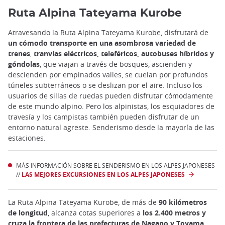
Ruta Alpina Tateyama Kurobe
Atravesando la Ruta Alpina Tateyama Kurobe, disfrutará de
un cómodo transporte en una asombrosa variedad de
trenes
,
tranvías eléctricos, teleféricos, autobuses híbridos y
góndolas
, que viajan a través de bosques, ascienden y
descienden por empinados valles, se cuelan por profundos
túneles subterráneos o se deslizan por el aire. Incluso los
usuarios de sillas de ruedas pueden disfrutar cómodamente
de este mundo alpino. Pero los alpinistas, los esquiadores de
travesía y los campistas también pueden disfrutar de un
entorno natural agreste. Senderismo desde la mayoría de las
estaciones.
MÁS INFORMACIÓN SOBRE EL SENDERISMO EN LOS ALPES JAPONESES
//
LAS MEJORES EXCURSIONES EN LOS ALPES JAPONESES
La Ruta Alpina Tateyama Kurobe, de más de
90 kilómetros
de longitud
, alcanza cotas superiores a
los 2.400 metros y
cruza la frontera de las prefecturas de
Nagano
y
Toyama
.