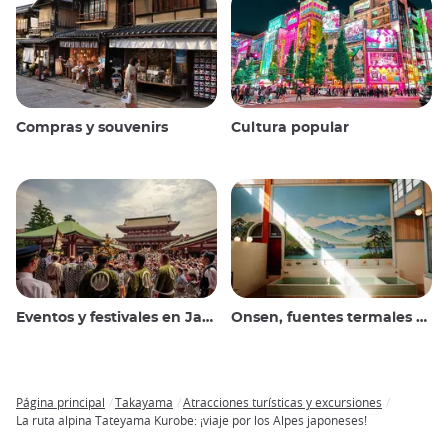
Compras y souvenirs
Cultura popular
Eventos y festivales en Japón
Onsen, fuentes termales y baños públicos
Página principal
Takayama
Atracciones turísticas y excursiones
Breadcrumb
La ruta alpina Tateyama Kurobe: ¡viaje por los Alpes japoneses!