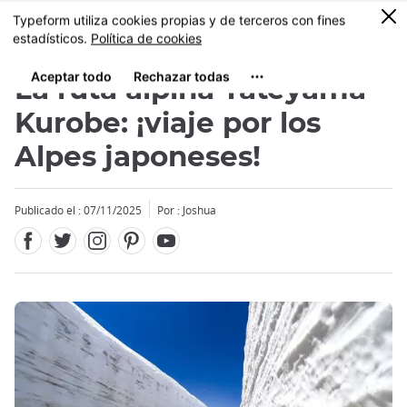
Facebook
Twitter
Instagram
Pinterest
Youtube
Tamaño
0
MENU
La ruta alpina Tateyama
Kurobe: ¡viaje por los
Alpes japoneses!
Close
Close
Publicado el : 07/11/2025
Por : Joshua