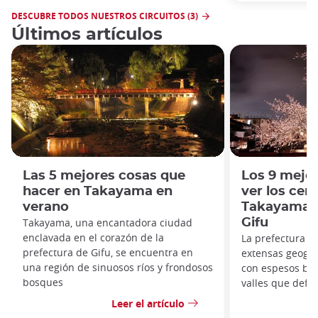
DESCUBRE TODOS NUESTROS CIRCUITOS (3)
Últimos artículos
Las 5 mejores cosas que
Los 9 mejor
hacer en Takayama en
ver los cere
verano
Takayama y
Takayama, una encantadora ciudad
Gifu
enclavada en el corazón de la
La prefectura d
prefectura de Gifu, se encuentra en
extensas geográ
una región de sinuosos ríos y frondosos
con espesos bo
bosques
valles que defin
Leer el artículo