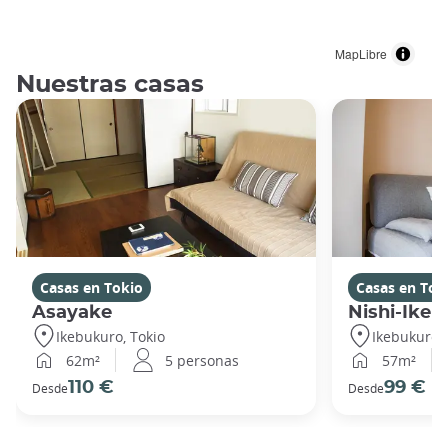
MapLibre
Nuestras casas
Casas en Tokio
Casas en Tok
Asayake
Nishi-Ikeb
Ikebukuro, Tokio
Ikebukuro, 
62m²
5 personas
57m²
110 €
99 €
Desde
Desde