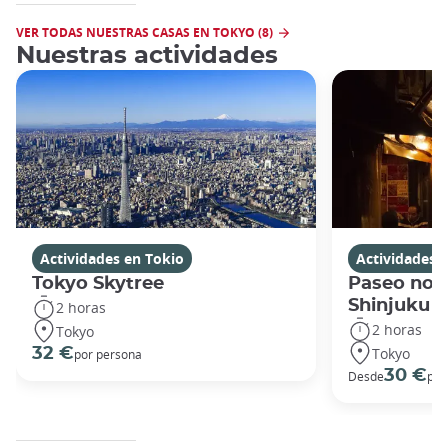
VER TODAS NUESTRAS CASAS EN TOKYO (8)
Nuestras actividades
Actividades en Tokio
Actividades 
Tokyo Skytree
Paseo noc
Shinjuku
2 horas
2 horas
Tokyo
Tokyo
32 €
por persona
30 €
Desde
por