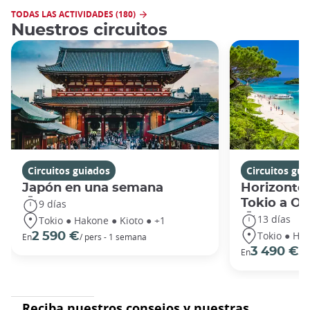
TODAS LAS ACTIVIDADES (180)
Nuestros circuitos
Circuitos guiados
Circuitos gui
Japón en una semana
Horizontes
Tokio a O
9 días
13 días
Tokio ● Hakone ● Kioto ● +1
Tokio ● Hak
2 590 €
En
/ pers - 1 semana
3 490 €
En
/ 