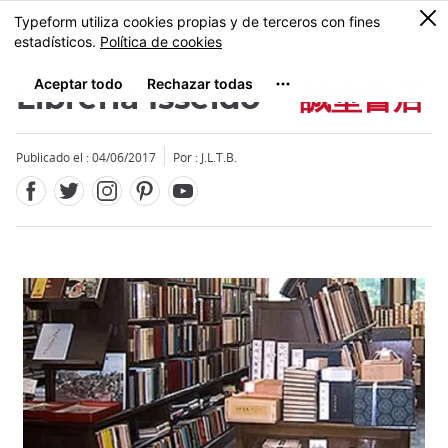
Facebook
Twitter
Instagram
Pinterest
Youtube
Tamaño
0
MENU
Librería Isseido
一誠堂書店
Publicado el : 04/06/2017
Por : J.L.T.B.