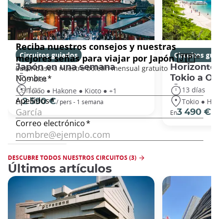
Circuitos guiados
Circuitos gui
Japón en una semana
Horizontes
Tokio a O
9 días
13 días
Tokio ● Hakone ● Kioto ● +1
Tokio ● Hak
2 590 €
En
/ pers - 1 semana
3 490 €
En
/ 
DESCUBRE TODOS NUESTROS CIRCUITOS (3)
Últimos artículos