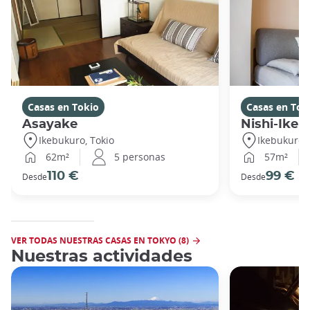
Casas en Tokio
Casas en Tok
Asayake
Nishi-Ikeb
Ikebukuro, Tokio
Ikebukuro, 
62m²
5 personas
57m²
110 €
99 €
Desde
Desde
VER TODAS NUESTRAS CASAS EN TOKYO (8)
Nuestras actividades