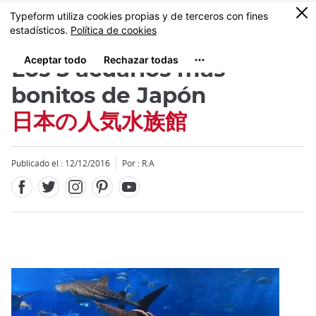
Facebook
Twitter
Instagram
Pinterest
Youtube
Tamaño
0
MENU
Los 5 acuarios más
bonitos de Japón
日本の人気水族館
Close
Publicado el : 12/12/2016
Por : R.A