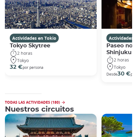
Actividades en Tokio
Actividades 
Tokyo Skytree
Paseo noc
Shinjuku
2 horas
2 horas
Tokyo
Tokyo
32 €
por persona
30 €
Desde
por
TODAS LAS ACTIVIDADES (180)
Nuestros circuitos