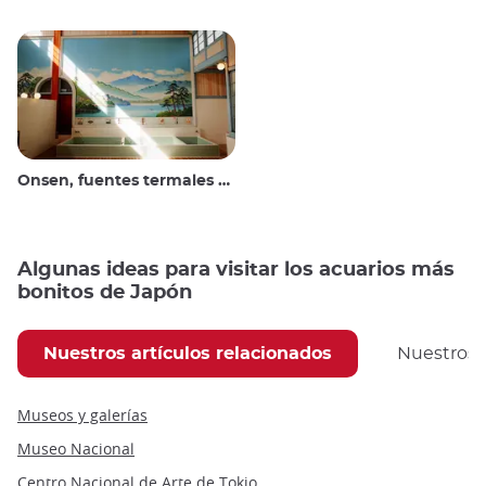
Onsen, fuentes termales y baños públicos
Algunas ideas para visitar los acuarios más
bonitos de Japón
Nuestros artículos relacionados
Nuestros
Museos y galerías
Museo Nacional
Centro Nacional de Arte de Tokio