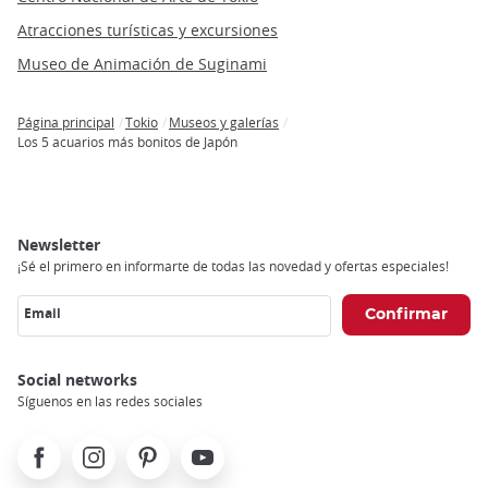
Atracciones turísticas y excursiones
Museo de Animación de Suginami
Página principal
Tokio
Museos y galerías
Breadcrumb
Los 5 acuarios más bonitos de Japón
Newsletter
¡Sé el primero en informarte de todas las novedad y ofertas especiales!
Email
Social networks
Síguenos en las redes sociales
Facebook
Instagram
Pinterest
Youtube