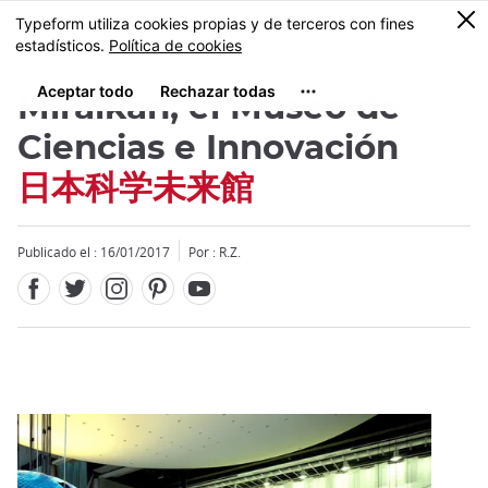
Facebook
Twitter
Instagram
Pinterest
Youtube
Tamaño
0
MENU
Miraikan, el Museo de
Ciencias e Innovación
日本科学未来館
Close
Publicado el : 16/01/2017
Por : R.Z.