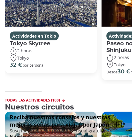
Actividades en Tokio
Actividades 
Tokyo Skytree
Paseo noc
Shinjuku
2 horas
2 horas
Tokyo
Tokyo
32 €
por persona
30 €
Desde
por
TODAS LAS ACTIVIDADES (180)
Nuestros circuitos