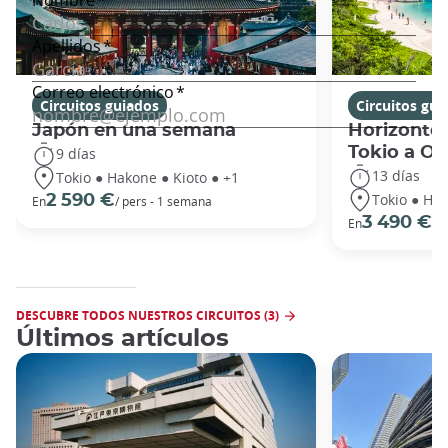
Circuitos guiados
Circuitos gui
Japón en una semana
Horizontes
Tokio a O
9 días
13 días
Tokio ● Hakone ● Kioto ● +1
Tokio ● Hak
2 590 €
En
/ pers - 1 semana
3 490 €
En
/ 
DESCUBRE TODOS NUESTROS CIRCUITOS (3)
Últimos artículos