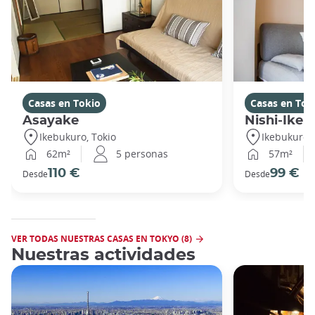
Casas en Tokio
Casas en Tok
Asayake
Nishi-Ikeb
Ikebukuro, Tokio
Ikebukuro, 
62m²
5 personas
57m²
110 €
99 €
Desde
Desde
VER TODAS NUESTRAS CASAS EN TOKYO (8)
Nuestras actividades