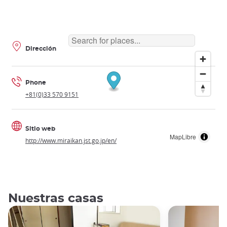
Dirección
Phone
+81(0)33 570 9151
Sitio web
MapLibre
http://www.miraikan.jst.go.jp/en/
Nuestras casas