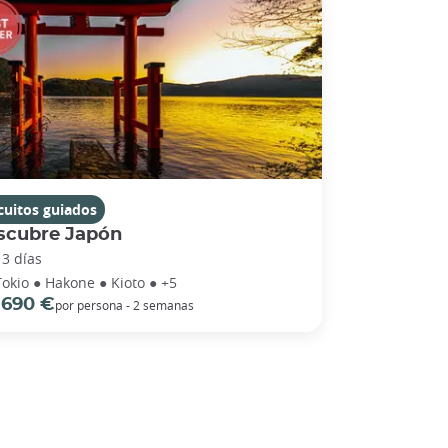
cuitos guiados
scubre Japón
13 días
Tokio ● Hakone ● Kioto ● +5
 690 €
por persona - 2 semanas