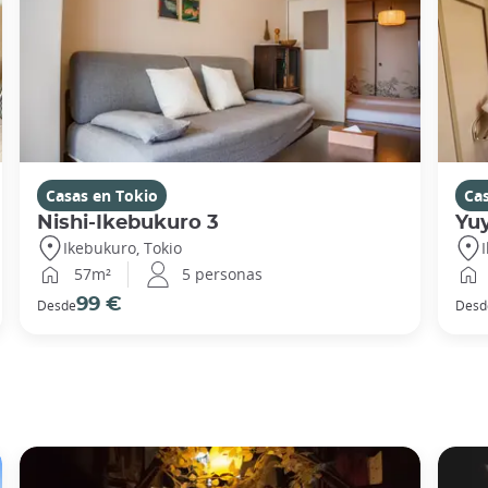
Casas en Tokio
Ca
Nishi-Ikebukuro 3
Yu
Ikebukuro, Tokio
57m²
5 personas
99 €
Desde
Desd