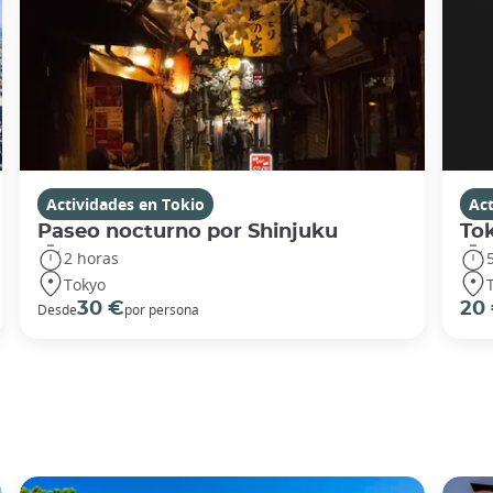
Actividades en Tokio
Act
Paseo nocturno por Shinjuku
To
2 horas
Tokyo
30 €
20
Desde
por persona