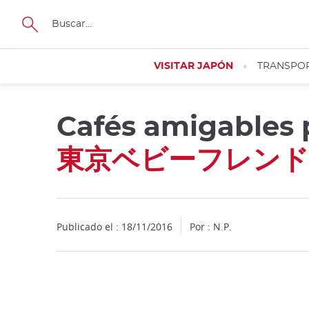
Facebook
Twitter
Instagram
Pinterest
Youtube
Tamaño
VISITAR JAPÓN
TRANSPO
Cafés amigables 
Close
東京ベビーフレン
Publicado el : 18/11/2016
Por : N.P.