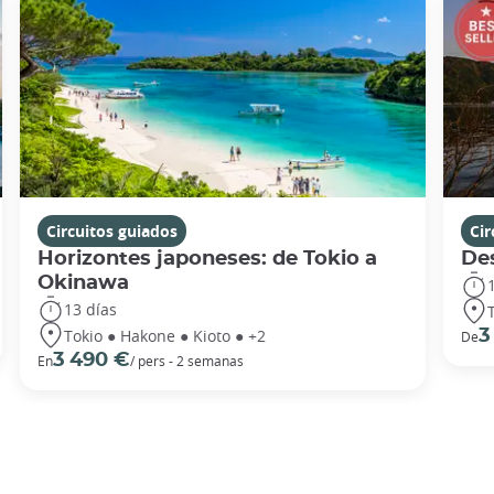
Circuitos guiados
Cir
Horizontes japoneses: de Tokio a
De
Okinawa
13 días
Tokio ● Hakone ● Kioto ● +2
3
De
3 490 €
En
/ pers - 2 semanas