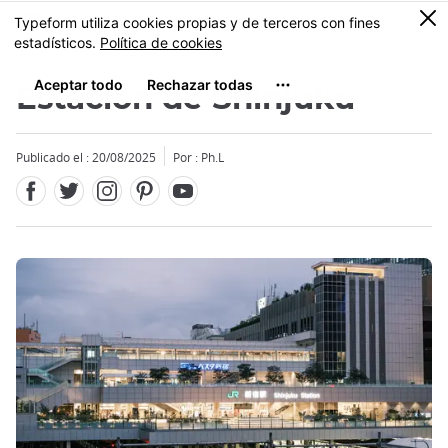
Facebook
Twitter
Instagram
Pinterest
Youtube
Tamaño
0
MENU
Estación de Shinjuku
Publicado el : 20/08/2025
Por : Ph.L
Close