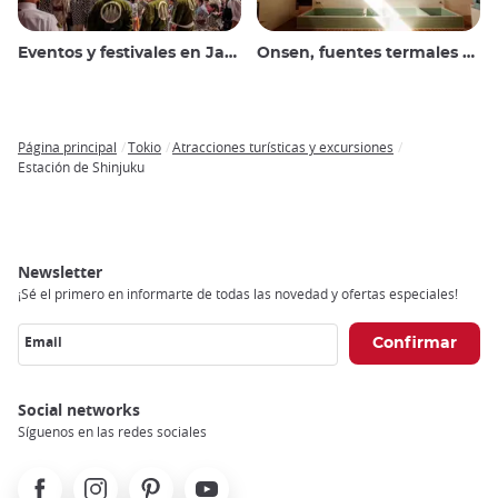
Eventos y festivales en Japón
Onsen, fuentes termales y baños públicos
Página principal
Tokio
Atracciones turísticas y excursiones
Breadcrumb
Estación de Shinjuku
Newsletter
¡Sé el primero en informarte de todas las novedad y ofertas especiales!
Email
Social networks
Síguenos en las redes sociales
Facebook
Instagram
Pinterest
Youtube