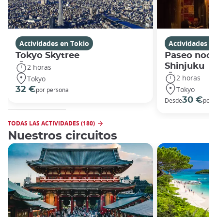
Actividades en Tokio
Actividades e
Tokyo Skytree
Paseo noct
Shinjuku
2 horas
2 horas
Tokyo
Tokyo
32 €
por persona
30 €
Desde
por 
TODAS LAS ACTIVIDADES (180)
Nuestros circuitos