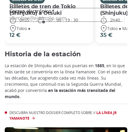
Billetes de tren de Tokio
Billetes de 
(Shinjuku) a Otsuki
(Shinjuku)
0h55
07 : 00 - 19 : 30
2h40
Tokio ●
Tokio ● Mat
12 €
35 €
Historia de la estación
La estación de Shinjuku abrió sus puertas en
1885
, en lo que
más tarde se convertiría en la línea Yamanote. Con el paso de
las décadas, fue acogiendo cada vez más líneas. Su
crecimiento, que continuó tras la Segunda Guerra Mundial,
acabó por convertirla
en la estación más transitada del
mundo.
DESCUBRA NUESTRO DOSSIER COMPLETO SOBRE //
LA LÍNEA JR
YAMANOTE