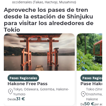
occidentales (Takao, Hachioji, Musahino)
Aproveche los pases de tren
desde la estación de Shinjuku
para visitar los alrededores de
Tokio
Pases Regionales
Pases Regiona
Hakone Free Pass
Pase Hako
Tokyo, Odawara, Gotemba, Hakone-
Tokio (Shinj
Yumoto
Enoshima, O
31 €
Hakone
Desde
50 €
Da
por adul