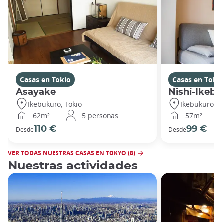
Casas en Tokio
Casas en Toki
Asayake
Nishi-Ikeb
Ikebukuro, Tokio
Ikebukuro, T
62m²
5 personas
57m²
110 €
99 €
Desde
Desde
VER TODAS NUESTRAS CASAS EN TOKYO (8)
Nuestras actividades