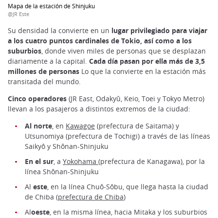
Mapa de la estación de Shinjuku
@JR Este
Su densidad la convierte en un
lugar privilegiado para viajar
a los cuatro puntos cardinales de Tokio, así como a los
suburbios
, donde viven miles de personas que se desplazan
diariamente a la capital.
Cada día pasan por ella más de 3,5
millones de personas
Lo que la convierte en la estación más
transitada del mundo.
Cinco operadores
(JR East, Odakyû, Keio, Toei y Tokyo Metro)
llevan a los pasajeros a distintos extremos de la ciudad:
Al norte
, en
Kawagoe
(prefectura de Saitama) y
Utsunomiya (prefectura de Tochigi) a través de las líneas
Saikyô y Shônan-Shinjuku
En el sur
, a
Yokohama
(prefectura de Kanagawa), por la
línea Shônan-Shinjuku
Al
este
, en la línea Chuô-Sôbu, que llega hasta la ciudad
de Chiba (
prefectura de Chiba
)
Al
oeste
, en la misma línea, hacia Mitaka y los suburbios