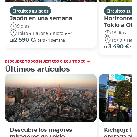
Circuitos guiados
Circuitos guia
Japón en una semana
Horizontes
Tokio a Ok
9 días
13 días
Tokio ● Hakone ● Kioto ● +1
Tokio ● Hako
2 590 €
En
/ pers - 1 semana
3 490 €
En
/ pe
DESCUBRE TODOS NUESTROS CIRCUITOS (3)
Últimos artículos
Descubre los mejores
Kichijoji: l
miradores de Tokio
entrada al 