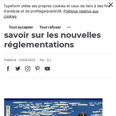
Facebook
Twitter
Instagram
Pinterest
Youtube
Skip
0
MENU
to
main
content
Mont Fuji payant : tout
savoir sur les nouvelles
réglementations
Fermer
Publié le : 10/04/2025
Par : G.L.