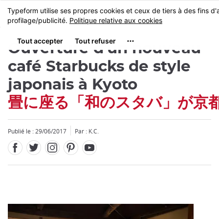
Facebook
Twitter
Instagram
Pinterest
Youtube
Skip
MENU
to
main
content
Ouverture d'un nouveau
café Starbucks de style
japonais à Kyoto
畳に座る「和のスタバ」が京
Fermer
Publié le : 29/06/2017
Par : K.C.