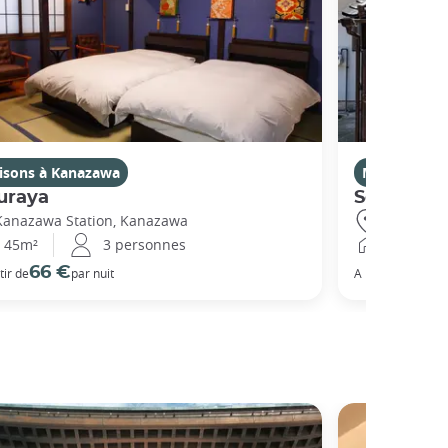
isons à Kanazawa
Maisons à 
uraya
Sennichi
Kanazawa Station, Kanazawa
Katamachi
45m²
3 personnes
62m²
66 €
140
tir de
par nuit
A partir de