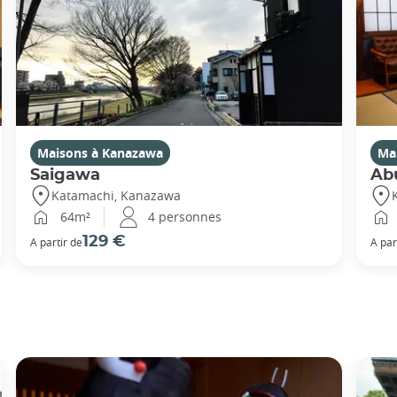
Maisons à Kanazawa
Ma
Saigawa
Ab
Katamachi, Kanazawa
64m²
4 personnes
129 €
A partir de
A par