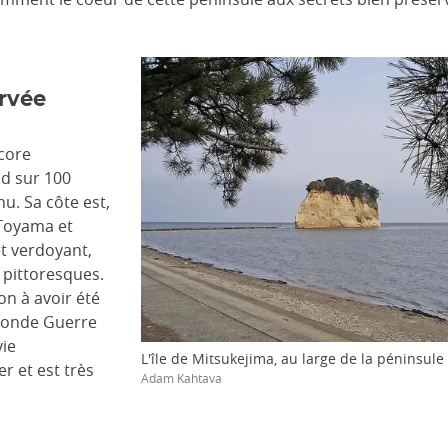
ervée
core
nd sur 100
hu. Sa côte est,
 Toyama et
t verdoyant,
 pittoresques.
on à avoir été
econde Guerre
vie
L'île de Mitsukejima, au large de la péninsule
r et est très
Adam Kahtava