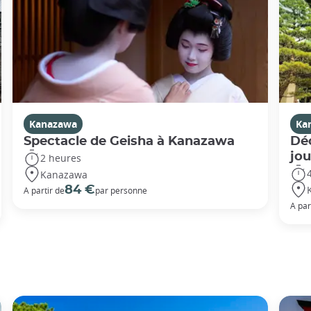
Kanazawa
Ka
Spectacle de Geisha à Kanazawa
Dé
jo
2 heures
Kanazawa
84 €
A partir de
par personne
A par