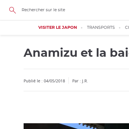
Facebook
Twitter
Instagram
Pinterest
Youtube
Skip
to
main
content
VISITER LE JAPON
TRANSPORTS
C
Anamizu et la ba
Fermer
Publié le : 04/05/2018
Par : J.R.