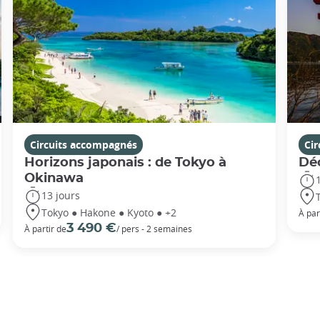
Circuits accompagnés
Ci
Horizons japonais : de Tokyo à
Dé
Okinawa
13 jours
Tokyo ● Hakone ● Kyoto ● +2
À par
3 490 €
À partir de
/ pers - 2 semaines