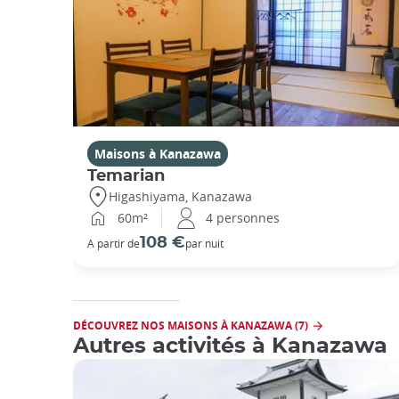
Maisons à Kanazawa
Temarian
Higashiyama, Kanazawa
60m²
4 personnes
108 €
A partir de
par nuit
DÉCOUVREZ NOS MAISONS À KANAZAWA (7)
Autres activités à Kanazawa