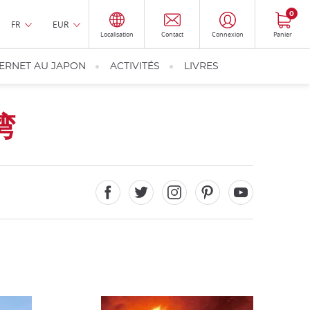
0
FR
EUR
Localisation
Contact
Connexion
Panier
TERNET AU JAPON
ACTIVITÉS
LIVRES
湾