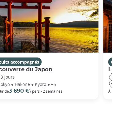
rcuits accompagnés
Circuits ac
couverte du Japon
La Route 
13 jours
14 jours
Tokyo ● Hakone ● Kyoto ● +5
Tokyo ● Ha
3 690 €
5 3
tir de
/ pers - 2 semaines
À partir de