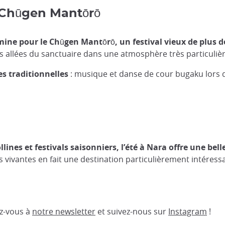
s Chūgen Mantōrō
mine pour le Chūgen Mantōrō, un festival vieux de plus de
es allées du sanctuaire dans une atmosphère très particulièr
s traditionnelles
: musique et danse de cour bugaku lors d
ines et festivals saisonniers, l’été à Nara offre une bell
s vivantes en fait une destination particulièrement intéres
ez-vous à
notre newsletter
et suivez-nous sur
Instagram
!