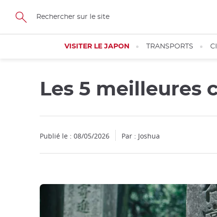
Facebook
Twitter
Instagram
Pinterest
Youtube
Skip
to
main
content
VISITER LE JAPON
TRANSPORTS
C
Les 5 meilleures 
Publié le : 08/05/2026
Par : Joshua