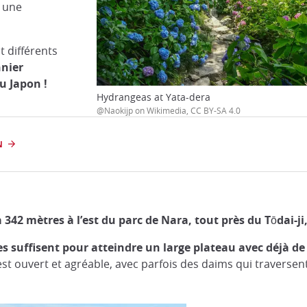
t une
t différents
nnier
u Japon !
Hydrangeas at Yata-dera
@Naokijp on Wikimedia, CC BY-SA 4.0
N
2 mètres à l’est du parc de Nara, tout près du Tōdai-ji,
 suffisent pour atteindre un large plateau avec déjà de 
 est ouvert et agréable, avec parfois des daims qui traversen