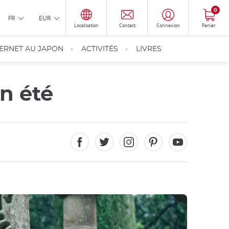
0
FR
EUR
Localisation
Contact
Connexion
Panier
TERNET AU JAPON
ACTIVITÉS
LIVRES
en été