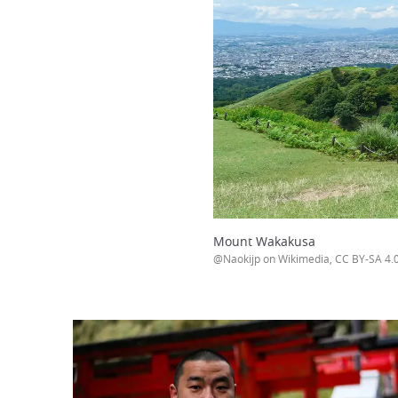
Mount Wakakusa
@Naokijp on Wikimedia, CC BY-SA 4.