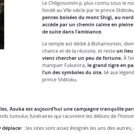
Le Chōgosonshi-ji, plus connu sous le no
fondé au VIIe siècle par le prince Shōtok
pentes boisées du mont Shigi, au nord
accède par un chemin calme en pleine 
de suite dans l’ambiance.
Le temple est dédié à Bishamonten, divini
chance et de la réussite, et reste
un lieu
vient chercher un peu de fortune.
À l’
manquer Fukutora
, le grand tigre en 
l’un des symboles du site
, lié aux lége
prince Shōtoku.
ècles, Asuka est aujourd’hui une campagne tranquille par
ands tumulus funéraires qui racontent les débuts de l’histoi
y déplace
r : les sites sont assez éloignés les uns des autres