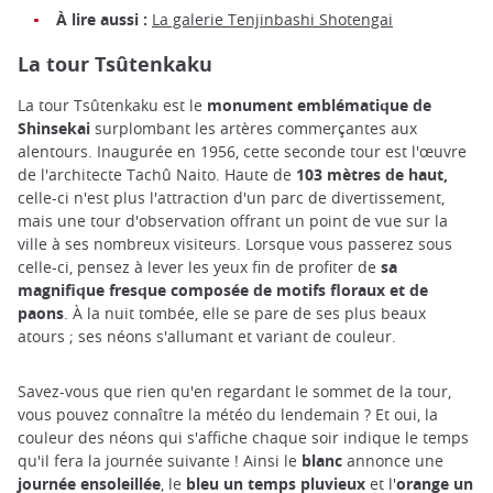
À lire aussi :
La galerie Tenjinbashi Shotengai
La tour Tsûtenkaku
La tour Tsûtenkaku est le
monument emblématique de
Shinsekai
surplombant les artères commerçantes aux
alentours. Inaugurée en 1956, cette seconde tour est l'œuvre
de l'architecte Tachû Naito. Haute de
103 mètres de haut,
celle-ci n'est plus l'attraction d'un parc de divertissement,
mais une tour d'observation offrant un point de vue sur la
ville à ses nombreux visiteurs. Lorsque vous passerez sous
celle-ci, pensez à lever les yeux fin de profiter de
sa
magnifique fresque composée de motifs floraux et de
paons
. À la nuit tombée, elle se pare de ses plus beaux
atours ; ses néons s'allumant et variant de couleur.
Savez-vous que rien qu'en regardant le sommet de la tour,
vous pouvez connaître la météo du lendemain ? Et oui, la
couleur des néons qui s'affiche chaque soir indique le temps
qu'il fera la journée suivante ! Ainsi le
blanc
annonce une
journée ensoleillée
, le
bleu un temps pluvieux
et l'
orange un