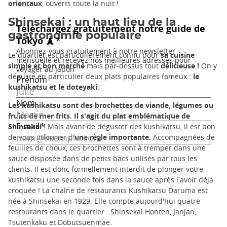
orientaux
, ouverts toute la nuit !
Shinsekai : un haut lieu de la
gastronomie populaire
Le quartier est particulièrement connu pour
sa cuisine
simple et bon marché
mais par-dessus tout
délicieuse !
On y
déguste en particulier deux plats populaires fameux :
le
kushikatsu et le doteyaki
.
Les kushikatsu sont des brochettes de viande, légumes ou
fruits de mer frits. Il s'agit du plat emblématique de
Shinsekai
! Mais avant de déguster des kushikatsu, il est bon
de vous informer d'
une règle importante.
Accompagnées de
feuilles de choux, ces brochettes sont à tremper dans une
sauce disposée dans de petits bacs utilisés par tous les
clients. Il est donc formellement interdit de plonger votre
kushikatsu une seconde fois dans la sauce après l'avoir déjà
croquée ! La chaîne de restaurants Kushikatsu Daruma est
née à Shinsekai en 1929. Elle compte aujourd'hui quatre
restaurants dans le quartier : Shinsekai Honten, Janjan,
Tsutenkaku et Dobutsuenmae.