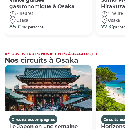
Visite guidée
Sumo Work
gastronomique à Osaka
Hirakuza
2 heures
1 heure
Osaka
Osaka
85 €
77 €
par personne
par perso
DÉCOUVREZ TOUTES NOS ACTIVITÉS À OSAKA (182)
Nos circuits à Osaka
Circuits accompagnés
Circuits acc
Le Japon en une semaine
Horizons j