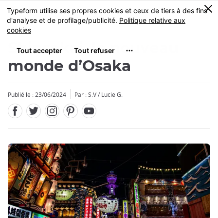
Facebook
Twitter
Instagram
Pinterest
Youtube
Skip
0
MENU
to
main
content
Shinsekai, le nouveau
monde d’Osaka
Publié le : 23/06/2024
Par : S.V / Lucie G.
Fermer