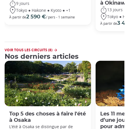
à Okinawa
9 jours
13 jours
Tokyo ● Hakone ● Kyoto ● +1
Tokyo ● Ha
2 590 €
À partir de
/ pers - 1 semaine
3 49
À partir de
VOIR TOUS LES CIRCUITS (8)
Nos derniers articles
Top 5 des choses à faire l'été
Les 11 mei
à Osaka
d’une jour
L’été à Osaka se distingue par de
pour admire