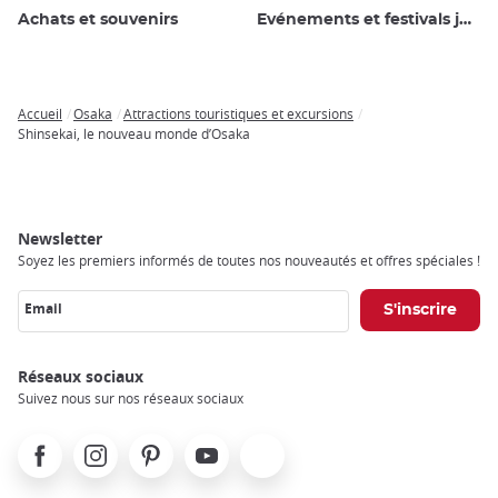
Achats et souvenirs
Evénements et festivals japonais
Accueil
Osaka
Attractions touristiques et excursions
Breadcrumb
Shinsekai, le nouveau monde d’Osaka
Newsletter
Soyez les premiers informés de toutes nos nouveautés et offres spéciales !
Email
Réseaux sociaux
Suivez nous sur nos réseaux sociaux
Facebook
Instagram
Pinterest
Youtube
X