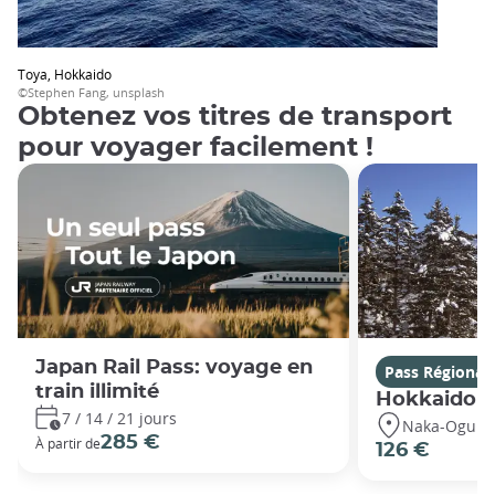
Toya, Hokkaido
©Stephen Fang, unsplash
Obtenez vos titres de transport
pour voyager facilement !
Japan Rail Pass: voyage en
Pass Régionau
train illimité
Hokkaido P
7 / 14 / 21 jours
Naka-Ogun, 
285 €
À partir de
126 €