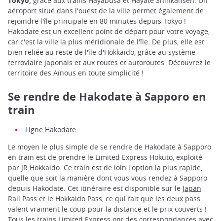
Tokyo,
grâce aux trains Hayabusa et Hayate Shinkansen. Un
aéroport situé dans l'ouest de la ville permet également de
rejoindre l'île principale en 80 minutes depuis Tokyo !
Hakodate est un excellent point de départ pour votre voyage,
car c'est la ville la plus méridionale de l'île. De plus, elle est
bien reliée au reste de l'île d'Hokkaido, grâce au système
ferroviaire japonais et aux routes et autoroutes. Découvrez le
territoire des Aïnous en toute simplicité !
Se rendre de Hakodate à Sapporo en
train
Ligne Hakodate
Le moyen le plus simple de se rendre de Hakodate à Sapporo
en train est de prendre le Limited Express Hokuto, exploité
par JR Hokkaido. Ce train est de loin l'option la plus rapide,
quelle que soit la manière dont vous vous rendez à Sapporo
depuis Hakodate. Cet itinéraire est disponible sur le
Japan
Rail Pass
et le
Hokkaido Pass
, ce qui fait que les deux pass
valent vraiment le coup pour la distance et le prix couverts !
Tous les trains Limited Express ont des correspondances avec