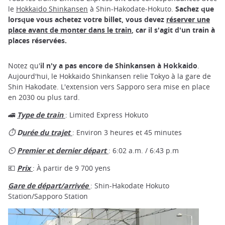
le
Hokkaido Shinkansen
à Shin-Hakodate-Hokuto.
Sachez que
lorsque vous achetez votre billet, vous devez
réserver une
place avant de monter dans le train
, car il s'agit d'un train à
places réservées.
Notez qu'
il n'y a pas encore de Shinkansen à Hokkaido
.
Aujourd'hui, le Hokkaido Shinkansen relie Tokyo à la gare de
Shin Hakodate. L'extension vers Sapporo sera mise en place
en 2030 ou plus tard.
🚄
Type de train
: Limited Express Hokuto
⏱ D
urée du trajet
: Environ 3 heures et 45 minutes
⏲
Premier et dernier départ
: 6:02 a.m. / 6:43 p.m
💶
Prix
: À partir de 9 700 yens
Gare de départ/arrivée
: Shin-Hakodate Hokuto
Station/Sapporo Station