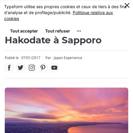
Facebook
Twitter
Instagram
Pinterest
Youtube
Skip
0
MENU
to
main
content
Comment aller de
Hakodate à Sapporo
Publié le : 07/01/2017
Par : Japan Experience
Fermer