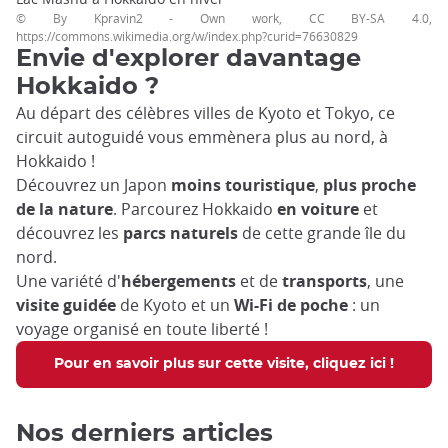
© By Kpravin2 - Own work, CC BY-SA 4.0,
https://commons.wikimedia.org/w/index.php?curid=76630829
Envie d'explorer davantage
Hokkaido ?
Au départ des célèbres villes de Kyoto et Tokyo, ce
circuit autoguidé vous emmènera plus au nord, à
Hokkaido !
Découvrez un Japon
moins touristique
,
plus proche
de la nature
. Parcourez Hokkaido
en voiture
et
découvrez les
parcs naturels
de cette grande île du
nord.
Une variété d'
hébergements
et de
transports
, une
visite guidée
de Kyoto et un
Wi-Fi de poche
: un
voyage organisé en toute liberté !
Pour en savoir plus sur cette visite, cliquez ici !
Nos derniers articles