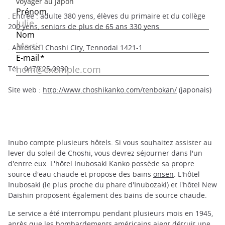
. Entrée : adulte 380 yens, élèves du primaire et du collège
200 yens, seniors de plus de 65 ans 330 yens
. Adresse : Choshi City, Tennodai 1421-1
Tél : 0479 25 0930
Site web :
http://www.choshikanko.com/tenbokan/
(japonais)
Inubo compte plusieurs hôtels. Si vous souhaitez assister au
lever du soleil de Choshi, vous devrez séjourner dans l'un
d'entre eux. L'hôtel Inubosaki Kanko possède sa propre
source d'eau chaude et propose des bains
onsen
. L'hôtel
Inubosaki (le plus proche du phare d'Inubozaki) et l'hôtel New
Daishin proposent également des bains de source chaude.
Le service a été interrompu pendant plusieurs mois en 1945,
après que les bombardements américains aient détruit une