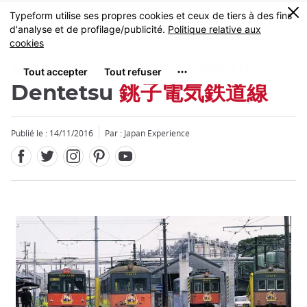
Facebook
Twitter
Instagram
Pinterest
Youtube
Skip
0
MENU
to
main
content
Chemin de fer Choshi
Dentetsu
銚子電気鉄道線
Publié le : 14/11/2016
Par : Japan Experience
Fermer