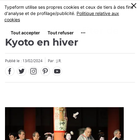
Facebook
Twitter
Instagram
Pinterest
Youtube
Skip
0
MENU
to
main
content
5 façons de profiter de
Kyoto en hiver
Publié le : 13/02/2024
Par : J.R.
Fermer