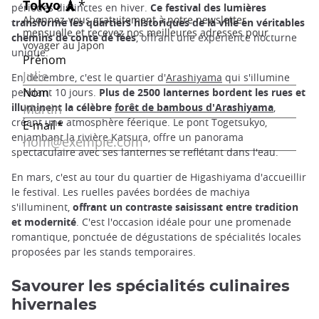
périodes distinctes en hiver.
Ce festival des lumières
transforme les quartiers historiques de la ville en véritables
chemins de conte de fées
, offrant une expérience nocturne
unique.
En décembre, c'est le quartier d'
Arashiyama
qui s'illumine
pendant 10 jours.
Plus de 2500 lanternes bordent les rues et
illuminent la célèbre
forêt de bambous d'Arashiyama
,
créant une atmosphère féerique. Le pont Togetsukyo,
enjambant la rivière Katsura, offre un panorama
spectaculaire avec ses lanternes se reflétant dans l'eau.
En mars, c'est au tour du quartier de Higashiyama d'accueillir
le festival. Les ruelles pavées bordées de machiya
s'illuminent,
offrant un contraste saisissant entre tradition
et modernité
. C'est l'occasion idéale pour une promenade
romantique, ponctuée de dégustations de spécialités locales
proposées par les stands temporaires.
Savourer les spécialités culinaires
hivernales