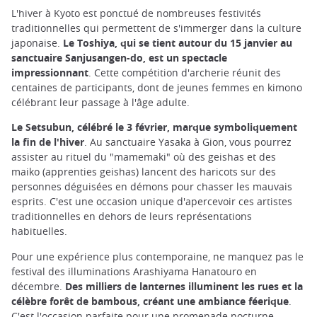
L'hiver à Kyoto est ponctué de nombreuses festivités
traditionnelles qui permettent de s'immerger dans la culture
japonaise.
Le Toshiya, qui se tient autour du 15 janvier au
sanctuaire Sanjusangen-do, est un spectacle
impressionnant
. Cette compétition d'archerie réunit des
centaines de participants, dont de jeunes femmes en kimono
célébrant leur passage à l'âge adulte.
Le Setsubun, célébré le 3 février, marque symboliquement
la fin de l'hiver
. Au sanctuaire Yasaka à Gion, vous pourrez
assister au rituel du "mamemaki" où des geishas et des
maiko (apprenties geishas) lancent des haricots sur des
personnes déguisées en démons pour chasser les mauvais
esprits. C'est une occasion unique d'apercevoir ces artistes
traditionnelles en dehors de leurs représentations
habituelles.
Pour une expérience plus contemporaine, ne manquez pas le
festival des illuminations Arashiyama Hanatouro en
décembre.
Des milliers de lanternes illuminent les rues et la
célèbre forêt de bambous, créant une ambiance féerique
.
C'est l'occasion parfaite pour une promenade nocturne