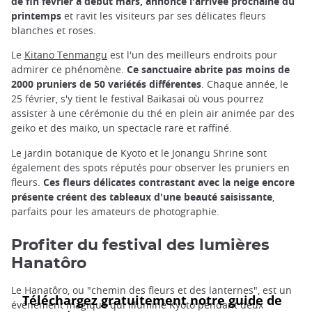
de fin février à début mars, annonce l'arrivée prochaine du
printemps
et ravit les visiteurs par ses délicates fleurs
blanches et roses.
Le
Kitano Tenmangu
est l'un des meilleurs endroits pour
admirer ce phénomène.
Ce sanctuaire abrite pas moins de
2000 pruniers de 50 variétés différentes
. Chaque année, le
25 février, s'y tient le festival Baikasai où vous pourrez
assister à une cérémonie du thé en plein air animée par des
geiko et des maiko, un spectacle rare et raffiné.
Le jardin botanique de Kyoto et le Jonangu Shrine sont
également des spots réputés pour observer les pruniers en
fleurs.
Ces fleurs délicates contrastant avec la neige encore
présente créent des tableaux d'une beauté saisissante
,
parfaits pour les amateurs de photographie.
Profiter du festival des lumières
Hanatôro
Le Hanatôro, ou "chemin des fleurs et des lanternes", est un
événement magique qui illumine Kyoto pendant deux