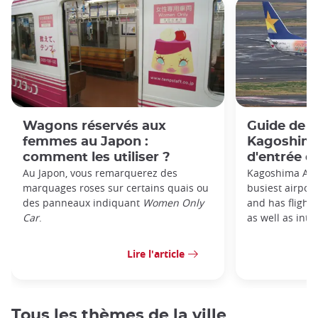
Wagons réservés aux
Guide de l
femmes au Japon :
Kagoshima 
comment les utiliser ?
d'entrée d
Au Japon, vous remarquerez des
Kagoshima Airp
marquages roses sur certains quais ou
busiest airpor
des panneaux indiquant
Women Only
and has flight
Car
.
as well as inter
Lire l'article
Tous les thèmes de la ville