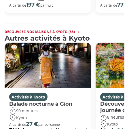
197 €
77 
A partir de
par nuit
A partir de
DÉCOUVREZ NOS MAISONS À KYOTO (33)
Autres activités à Kyoto
Activités à Kyoto
Activités à K
Balade nocturne à Gion
Découvert
journée c
90 minutes
8 heures
Kyoto
Kyoto
27 €
À partir de
par personne