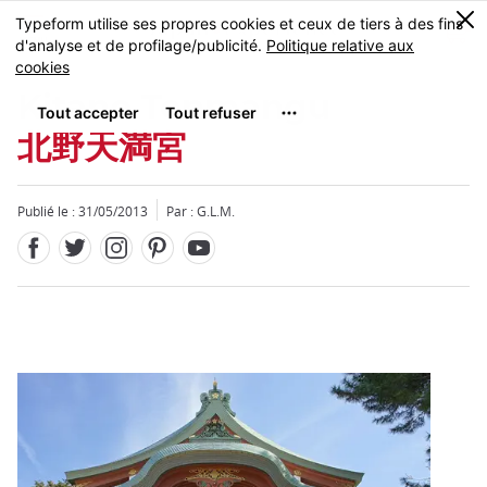
Facebook
Twitter
Instagram
Pinterest
Youtube
Skip
0
MENU
to
main
content
Kitano Tenmangu
北野天満宮
Publié le : 31/05/2013
Par : G.L.M.
Fermer