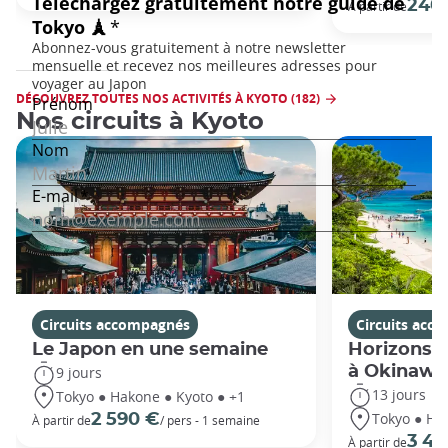
240
A partir de
DÉCOUVREZ TOUTES NOS ACTIVITÉS À KYOTO (182)
Nos circuits à Kyoto
Circuits accompagnés
Circuits acc
Le Japon en une semaine
Horizons j
à Okinawa
9 jours
13 jours
Tokyo ● Hakone ● Kyoto ● +1
Tokyo ● Ha
2 590 €
À partir de
/ pers - 1 semaine
3 49
À partir de