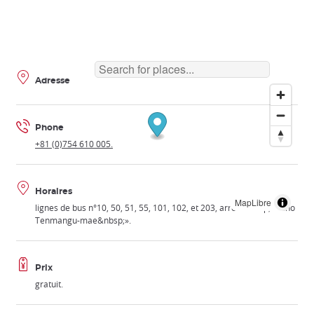
Adresse
Phone
+81 (0)754 610 005.
Horaires
MapLibre
lignes de bus n°10, 50, 51, 55, 101, 102, et 203, arrêt«&nbsp;Kitano
Tenmangu-mae&nbsp;».
Prix
gratuit.