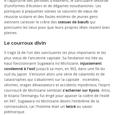
A l'approche des périodes d'examens, le sanctuaire déborde
d'uniformes d'écoliers et de dégaines estudiantines. Les
portiques à plaquettes votives se saturent de vœux de
réussite scolaire et des foules entières de jeunes gens
viennent caresser le crâne des
statues de bœufs
qui
ponctuent les lieux pour que leurs propres têtes restent bien
pleines.
Le courroux divin
Il s'agit là de l'un des sanctuaires les plus importants et les
plus vieux de l'ancienne capitale. Sa fondation est liée au
haut fonctionnaire Sugawara no Michizane,
injustement
condamné à l'exil
jusqu'à sa mort, en 903, dans une île du
sud du Japon. S'ensuivit alors une série de calamités et de
catastrophes qui s'abattirent sur la capitale : incendies,
séismes, orages dévastateurs et accidents mystérieux, l'esprit
courroucé de Michizane semblait
s'acharner sur Kyoto
. Ainsi,
le Kitano Tenmangu fut érigé pour apaiser la colère de l'exilé
en 947. Sugawara no Michizane devint l'emblème de la
connaissance, car l'homme était un
lettré
au savoir
pléthorique.