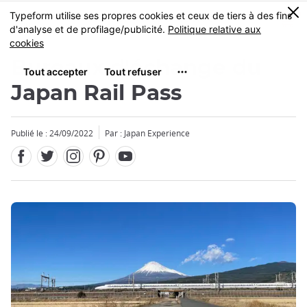
Facebook
Twitter
Instagram
Pinterest
Youtube
Skip
0
MENU
to
main
content
Bureaux d'échange du
Japan Rail Pass
Publié le : 24/09/2022
Par : Japan Experience