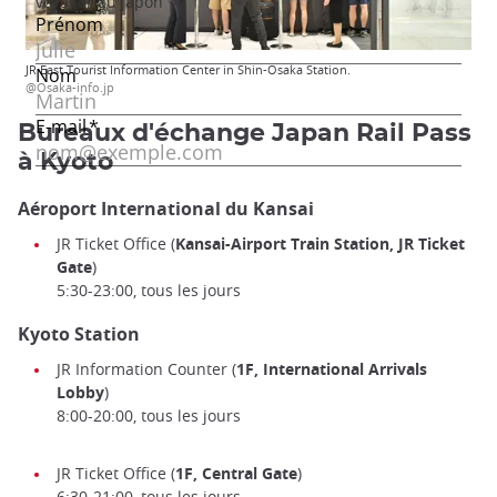
JR East Tourist Information Center in Shin-Osaka Station.
@Osaka-info.jp
Bureaux d'échange Japan Rail Pass
à Kyoto
Aéroport International du Kansai
JR Ticket Office (
Kansai-Airport Train Station, JR Ticket
Gate
)
5:30-23:00, tous les jours
Kyoto Station
JR Information Counter (
1F, International Arrivals
Lobby
)
8:00-20:00, tous les jours
JR Ticket Office (
1F, Central Gate
)
6:30-21:00, tous les jours