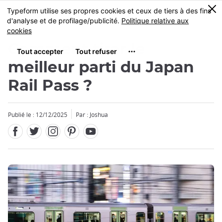
Facebook
Twitter
Instagram
Pinterest
Youtube
Skip
0
MENU
to
main
content
Comment tirer le
meilleur parti du Japan
Rail Pass ?
Fermer
Publié le : 12/12/2025
Par : Joshua