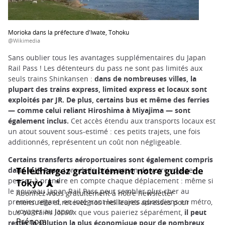
Morioka dans la préfecture d'Iwate, Tohoku
@Wikimedia
Sans oublier tous les avantages supplémentaires du Japan
Rail Pass ! Les détenteurs du pass ne sont pas limités aux
seuls trains Shinkansen :
dans de nombreuses villes, la
plupart des trains express, limited express et locaux sont
exploités par JR. De plus, certains bus et même des ferries
— comme celui reliant Hiroshima à Miyajima — sont
également inclus.
Cet accès étendu aux transports locaux est
un atout souvent sous-estimé : ces petits trajets, une fois
additionnés, représentent un coût non négligeable.
Certains transferts aéroportuaires sont également compris
dans le JR Pass.
Lors de la préparation de votre voyage,
pensez à prendre en compte chaque déplacement : même si
le nouveau Japan Rail Pass peut sembler plus cher au
premier regard, en intégrant les trajets quotidiens en métro,
bus ou trains locaux que vous paieriez séparément,
il peut
rester la solution la plus économique pour de nombreux