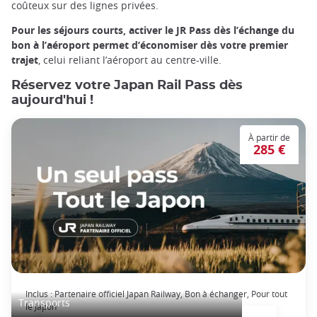
coûteux sur des lignes privées.
Pour les séjours courts, activer le JR Pass dès l’échange du
bon à l’aéroport permet d’économiser dès votre premier
trajet
, celui reliant l’aéroport au centre-ville.
Réservez votre Japan Rail Pass dès
aujourd'hui !
À partir de
285 €
Japan Rail Pass: voyage en train illimité
Inclus : Partenaire officiel Japan Railway, Bon à échanger, Pour tout
Transports
le Japon