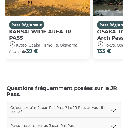
Pass Régionaux
Pass Régionau
KANSAI WIDE AREA JR
OSAKA-TO
PASS
Arch Pass
Kyoto, Osaka, Himeji & Okayama
Tokyo, Osak
39 €
133 €
À partir de
Questions fréquemment posées sur le JR
Pass.
Qu'est-ce qu'un Japan Rail Pass ? Le JR Pass en vaut-il la
peine ?
Personnes éligibles au Japan Rail Pass