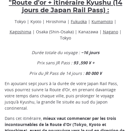
"Route d'or + itinéraire Kyushu (14
jours de Japan Rail Pass) :
Tokyo | Kyoto | Hiroshima |
Fukuoka
|
Kumamoto
|
Kagoshima
| Osaka (Shin-Osaka) | Kanazawa |
Nagano
|
Tokyo
Durée totale du voyage :
~16 jours
Prix sans JR Pass :
93 ,590 ¥ +
Prix du JR Pass de 14 jours :
80 000 ¥
En ajoutant sept jours à la durée de votre Japan Rail Pass,
vous pourrez suivre la Route d’Or, en prenant davantage
votre temps dans chaque ville, puis prolonger le voyage
jusqu’à Kyushu, la grande île située au sud du Japon
continental.
Dans cet itinéraire,
mieux vaut commencer par les trois
incontournables de la Route d’Or (Tokyo, Kyoto et
Hiroshima), avant de poursuivre vers le sud en direction de