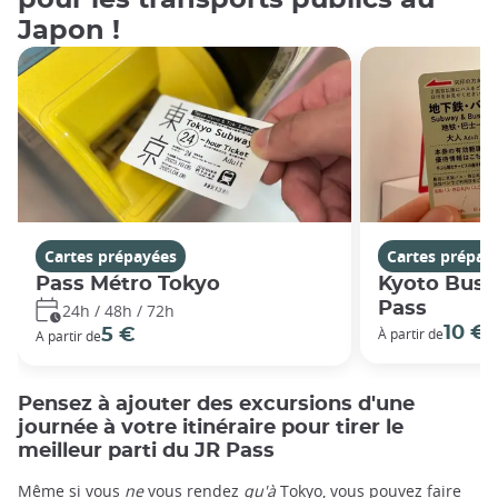
pour les transports publics au
Japon !
Cartes prépayées
Cartes prépay
Pass Métro Tokyo
Kyoto Bus 
Pass
24h / 48h / 72h
10 €
5 €
À partir de
A partir de
Pensez à ajouter des excursions d'une
journée à votre itinéraire pour tirer le
meilleur parti du JR Pass
Même si vous
ne
vous rendez
qu'à
Tokyo, vous pouvez faire