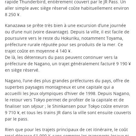
rapide Thunderbird, entièrement couvert par le JR Pass. Un
aller simple avec siège réservé coûte habituellement environ
8 250 ¥.
Kanazawa se prête très bien à une excursion d’une journée
ou d’une nuit (voire davantage). Depuis la ville, il est facile de
poursuivre vers le reste du Hokuriku, notamment Toyama,
préfecture rurale réputée pour ses produits de la mer. Ce
trajet coûte en moyenne 4 140 ¥.
De là, les détenteurs du pass peuvent continuer vers la
préfecture de Nagano, un trajet généralement facturé 9 190 ¥
en siège réservé.
Nagano, l’une des plus grandes préfectures du pays, offre de
superbes paysages montagneux et une capitale qui a
accueilli les Jeux olympiques d’hiver de 1998. Depuis Nagano,
le retour vers Tokyo permet de profiter de la capitale et de
finaliser son séjour ; le Shinkansen pour Tokyo coûte environ
9 710 ¥, et tous les trains JR dans la ville sont ensuite couverts
par le pass.
Rien que pour les trajets principaux de cet itinéraire, le coût
total dépasse 61 000 ¥, sans compter les transports locaux ni