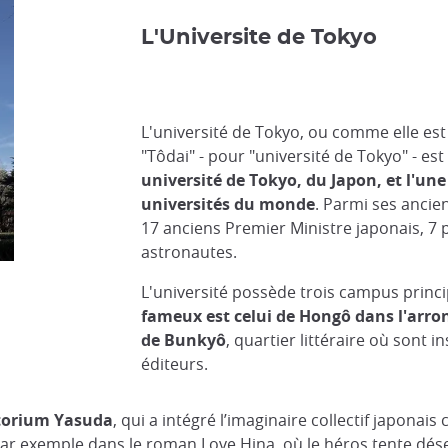
L'Universite de Tokyo
L'université de Tokyo, ou comme elle est
"Tôdai" - pour "université de Tokyo" - est
université de Tokyo, du Japon, et l'une
universités du monde
. Parmi ses ancie
17 anciens Premier Ministre japonais, 7 p
astronautes.
L'université possède trois campus princ
fameux est celui de Hongô dans l'arro
de Bunkyô
, quartier littéraire où sont 
éditeurs.
torium Yasuda
, qui a intégré l’imaginaire collectif japonai
par exemple dans le roman Love Hina, où le héros tente dése