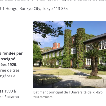
-1 Hongo, Bunkyo City, Tokyo 113-865
té
fondée par
enseigné
nées 1920
.
créé de très
angères à
ées 1990 à
Bâtiment principal de l'Université de Rikkyô
de Saitama.
Wiki commons