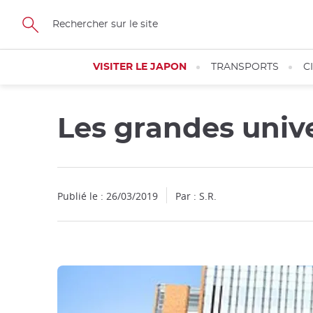
Facebook
Twitter
Instagram
Pinterest
Youtube
Skip
to
main
content
VISITER LE JAPON
TRANSPORTS
C
Les grandes univ
Publié le : 26/03/2019
Par : S.R.