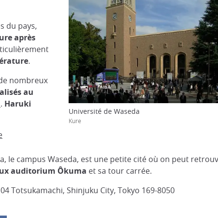
s du pays,
ure après
articulièrement
érature
.
e de nombreux
alisés au
a
.
Haruki
Université de Waseda
Kure
e
, le campus Waseda, est une petite cité où on peut retrou
meux auditorium Ôkuma
et sa tour carrée.
04 Totsukamachi, Shinjuku City, Tokyo 169-8050