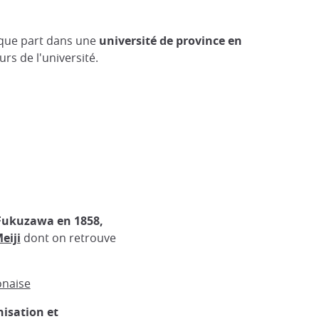
elque part dans une
université de province en
urs de l'université.
Fukuzawa en 1858,
eiji
dont on retrouve
onaise
nisation et