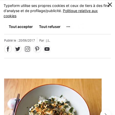
Facebook
Twitter
Instagram
Pinterest
Youtube
Skip
0
MENU
to
main
content
Le furikake
ふりかけ
Publié le : 20/06/2017
Par : J.L.
Fermer