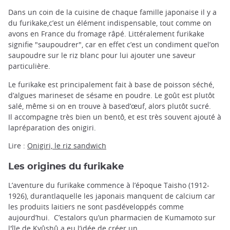
Dans un coin de la cuisine de chaque famille japonaise il y a
du furikake,c’est un élément indispensable, tout comme on
avons en France du fromage râpé. Littéralement furikake
signifie "saupoudrer", car en effet c’est un condiment quel’on
saupoudre sur le riz blanc pour lui ajouter une saveur
particulière.
Le furikake est principalement fait à base de poisson séché,
d’algues marineset de sésame en poudre. Le goût est plutôt
salé, même si on en trouve à based’œuf, alors plutôt sucré.
Il accompagne très bien un bentô, et est très souvent ajouté à
lapréparation des onigiri.
Lire :
Onigiri, le riz sandwich
Les origines du furikake
L’aventure du furikake commence à l’époque Taisho (1912-
1926), durantlaquelle les japonais manquent de calcium car
les produits laitiers ne sont pasdéveloppés comme
aujourd’hui. C’estalors qu’un pharmacien de Kumamoto sur
l'île de Kyûshû a eu l’idée de créer un