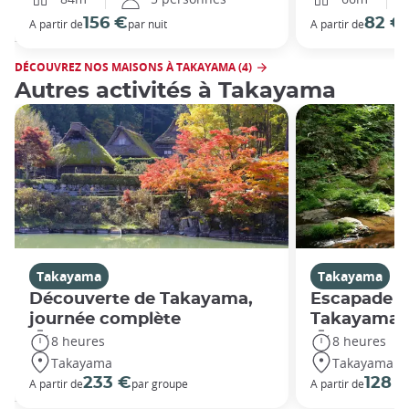
156 €
82 €
A partir de
par nuit
A partir de
p
DÉCOUVREZ NOS MAISONS À TAKAYAMA (4)
Autres activités à Takayama
Takayama
Takayama
Découverte de Takayama,
Escapade r
journée complète
Takayama
8 heures
8 heures
Takayama
Takayama
233 €
128 
A partir de
par groupe
A partir de