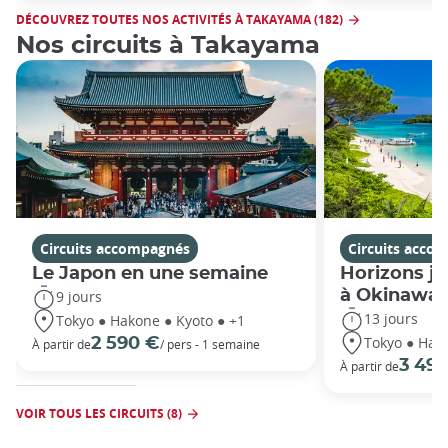
DÉCOUVREZ TOUTES NOS ACTIVITÉS À TAKAYAMA (182)
Nos circuits à Takayama
Circuits accompagnés
Circuits acco
Le Japon en une semaine
Horizons ja
à Okinawa
9 jours
13 jours
Tokyo ● Hakone ● Kyoto ● +1
Tokyo ● Hako
2 590 €
À partir de
/ pers - 1 semaine
3 49
À partir de
VOIR TOUS LES CIRCUITS (8)