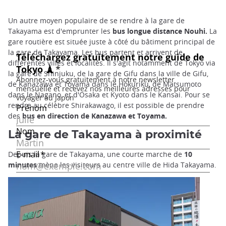
Un autre moyen populaire de se rendre à la gare de
Takayama est d'emprunter les
bus longue distance Nouhi.
La
gare routière est située juste à côté du bâtiment principal de
la gare de Takayama. Les bus partent et arrivent de
différentes villes et localités. Il s'agit notamment de Tokyo via
la gare de Shinjuku, de la gare de Gifu dans la ville de Gifu,
de Kanazawa et Toyama dans le Hokuriku, de Matsumoto
dans le Nagano, et d'Osaka et Kyoto dans le Kansai. Pour se
rendre au célèbre Shirakawago, il est possible de prendre
des
bus en direction de Kanazawa et Toyama.
La gare de Takayama à proximité
Depuis la gare de Takayama, une courte marche de
10
minutes
mène les visiteurs au centre ville de Hida Takayama.