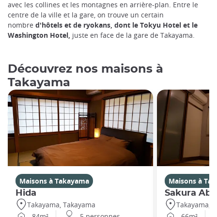
avec les collines et les montagnes en arrière-plan. Entre le
centre de la ville et la gare, on trouve un certain
nombre
d'hôtels et de ryokans, dont le Tokyu Hotel et le
Washington Hotel,
juste en face de la gare de Takayama.
Découvrez nos maisons à
Takayama
Maisons à Takayama
Maisons à Ta
Hida
Sakura Abu
Takayama, Takayama
Takayama, 
84m²
5 personnes
66m²