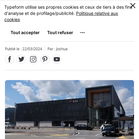
Facebook
Twitter
Instagram
Pinterest
Youtube
Skip
0
MENU
to
main
content
Gare de Takayama
Publié le : 22/03/2024
Par : Joshua
Fermer