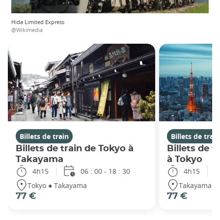
Hida Limited Express
@Wikimedia
Billets de train
Billets de train
Billets de train de Tokyo à
Billets de 
Takayama
à Tokyo
4h15
06 : 00 - 18 : 30
4h15
Tokyo ● Takayama
Takayama ● 
77 €
77 €