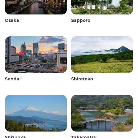
Osaka
Sapporo
Sendai
Shiretoko
Shizuoka
Takamatsu