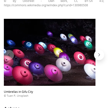
© By Oilstreet - Own work, CC BY-SA 4.0,
https://commons.wikimedia.org/w/index.php?curid=130980508
Umbrellas in Gifu City
© Tuan P, Unsplash