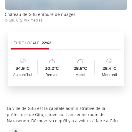
Château de Gifu entouré de nuages
© Gifu City, wikimedias
HEURE LOCALE
22:42
Symbol
Date
Symbol
Date
Symbol
Date
Symbol
Date
Temp
Temp
Temp
Temp
:
:
:
:
:
:
:
:
:
:
:
:
cloudy_rainy
sunny_cloudy
sunny_cloudy
cloudy_rainy
34.9°C
30.2°C
28.5°C
28.4°C
Aujourd'hui
Demain
Mardi
Mercredi
La ville de Gifu est la capitale administrative de la
préfecture de Gifu, située sur l'ancienne route de
Nakasendo. Découvrez ce qu'il y a à voir et à faire à Gifu.