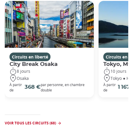
Circuits en liberté
Circuits en li
City Break Osaka
Tokyo, Mt 
8 jours
10 jours
Osaka
Tokyo ● Ha
À partir
par personne, en chambre
À partir
368 €
1 167
de
double
de
VOIR TOUS LES CIRCUITS (68)