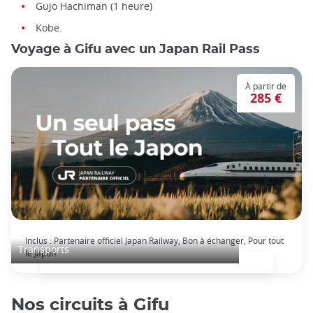
Gujo Hachiman (1 heure)
Kobe.
Voyage à Gifu avec un Japan Rail Pass
À partir de
285 €
Japan Rail Pass: voyage en train illimité
Inclus : Partenaire officiel Japan Railway, Bon à échanger, Pour tout
Transports
le Japon
Nos circuits à Gifu