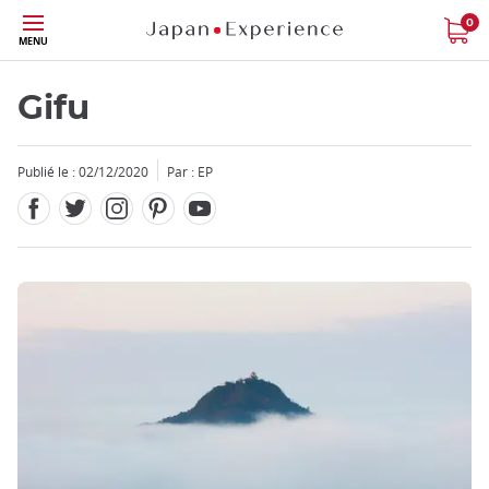
Facebook
Twitter
Instagram
Pinterest
Youtube
Skip
0
MENU
to
main
content
Gifu
Publié le : 02/12/2020
Par :
EP
Fermer
Fermer