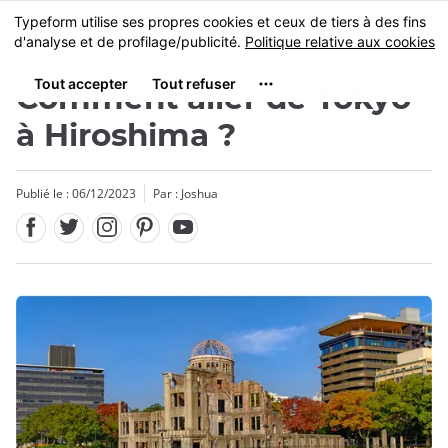
Facebook
Twitter
Instagram
Pinterest
Youtube
Skip
MENU
to
main
content
Comment aller de Tokyo
à Hiroshima ?
Publié le : 06/12/2023
Par :
Joshua