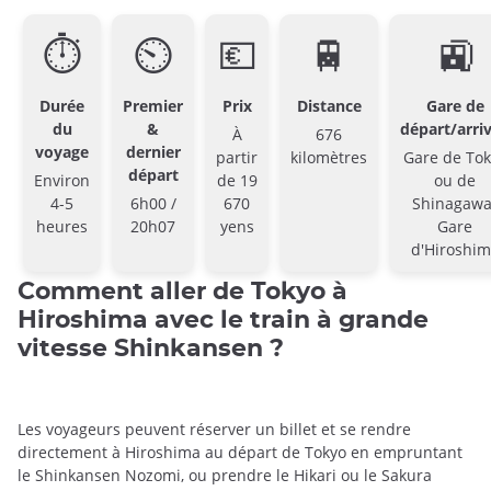
⏱
⏲
💶
🚆
🚉
Durée
Premier
Prix
Distance
Gare de
du
&
départ/arri
À
676
voyage
dernier
partir
kilomètres
Gare de Tok
départ
Environ
de 19
ou de
4-5
6h00 /
670
Shinagawa
heures
20h07
yens
Gare
d'Hiroshi
Comment aller de Tokyo à
Hiroshima avec le train à grande
vitesse Shinkansen ?
Les voyageurs peuvent réserver un billet et se rendre
directement à Hiroshima au départ de Tokyo en empruntant
le Shinkansen Nozomi, ou prendre le Hikari ou le Sakura