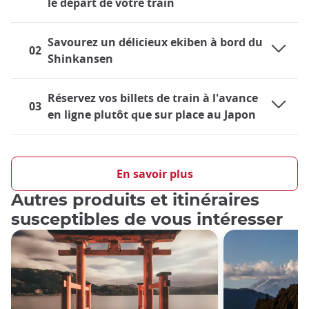
le départ de votre train
Savourez un délicieux ekiben à bord du
02
Shinkansen
Réservez vos billets de train à l'avance
03
en ligne plutôt que sur place au Japon
Voyager en train au Japon
Le réseau ferroviaire japonais est extrêmement développé et
En savoir plus
représente un moyen de transport très pratique, tant au
Autres produits et itinéraires
niveau local qu'au niveau national. Les habitants comme les
visiteurs se retrouvent donc à utiliser le train presque tous
susceptibles de vous intéresser
les jours, que ce soit sur les lignes locales ou à bord des
célèbres trains à grande vitesse Shinkansen. Les voyageurs
qui visitent le Japon pour la première fois se demandent sans
doute quel rôle le train jouera durant leur séjour.
Bien que l'importance du train au Japon rende son utilisation