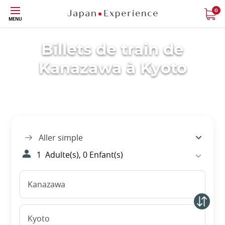
Skip
0
MENU
to
main
content
Billets de train de
Kanazawa à Kyoto
Aller simple
1
Adulte(s),
0
Enfant(s)
Kanazawa
Kyoto