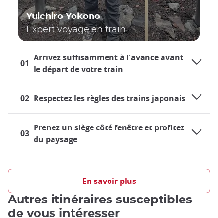
Yuichiro Yokono
Expert voyage en train
Arrivez suffisamment à l'avance avant
01
le départ de votre train
02
Respectez les règles des trains japonais
Prenez un siège côté fenêtre et profitez
03
du paysage
Voyager en train au Japon
Le réseau ferroviaire japonais est extrêmement développé et
En savoir plus
représente un moyen de transport très pratique, tant au
Autres itinéraires susceptibles
niveau local qu'à l'échelle nationale. Les habitants comme les
visiteurs prennent donc le train presque tous les jours, que
de vous intéresser