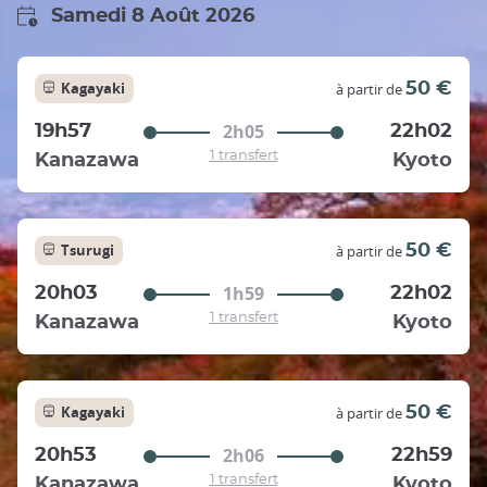
Samedi 8 Août 2026
Kagayaki
50 €
à partir de
2h05
19h57
22h02
1 transfert
Kanazawa
Kyoto
Tsurugi
50 €
à partir de
1h59
20h03
22h02
1 transfert
Kanazawa
Kyoto
Kagayaki
50 €
à partir de
2h06
20h53
22h59
1 transfert
Kanazawa
Kyoto