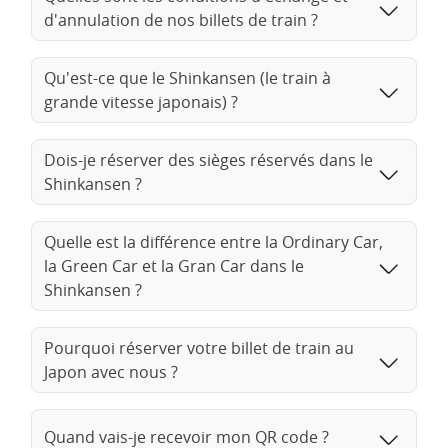
En investissant judicieusement dans son réseau ferroviaire,
d'annulation de nos billets de train ?
le Japon a établi l'un des systèmes de trains les plus fiables,
rapides et sûrs au monde !
Qu'est-ce que le Shinkansen (le train à
Informations sur le train
grande vitesse japonais) ?
Pour se rendre de Kanazawa à Kyoto en train, il faudra
effectuer une correspondance à la gare de Tsuruga, dans la
Dois-je réserver des sièges réservés dans le
préfecture de Fukui. À Kanazawa, prenez le train à grande
Shinkansen ?
vitesse Kagayaki Shinkansen en direction de la gare de
Tsuruga, ce trajet durera environ 30 minutes. Ensuite, à la
gare de Tsuruga, prenez le train express Thunderbird en
Quelle est la différence entre la Ordinary Car,
direction de Kyoto, pour un voyage d'environ 50 minutes.
la Green Car et la Gran Car dans le
Shinkansen ?
Installez-vous confortablement, détendez-vous et laissez-vous
emporter par le paysage qui défile à grande vitesse à travers
les fenêtres panoramiques du train. Vous aurez ainsi un
Pourquoi réserver votre billet de train au
aperçu des magnifiques paysages urbains et naturels du
Japon avec nous ?
Japon tout au long de votre trajet.
Quand vais-je recevoir mon QR code ?