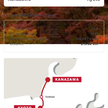
Le trajet
Kanazawa
›
Kyoto
Le moins cher
41 €
Le plus rapide
1h45
Premier / Dernier départ
06:00 / 21:40
Distance
219.00 km