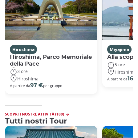
Hiroshima
Miyajima
Hiroshima, Parco Memoriale
Alla scope
della Pace
5 ore
3 ore
Hiroshima
Hiroshima
165
A partire da
97 €
A partire da
per gruppo
SCOPRI I NOSTRE ATTIVITÀ (180)
Tutti nostri Tour