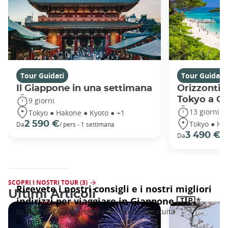
Tour Guidati
Tour Guidati
Il Giappone in una settimana
Orizzonti 
Tokyo a O
9 giorni
13 giorni
Tokyo ● Hakone ● Kyoto ● +1
Tokyo ● Ha
2 590 €
Da
/ pers - 1 settimana
3 490 €
Da
/ 
SCOPRI I NOSTRI TOUR (3)
Ultimi Articoli