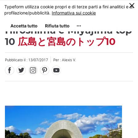
Facebook
Twitter
Instagram
Pinterest
Youtube
Skip
0
MENU
to
main
content
Hiroshima e Miyajima top
10
広島と宮島のトップ10
Pubblicato il : 13/07/2017
Per : Alexis V.
Close