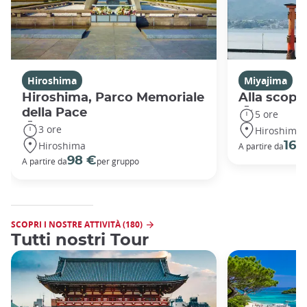
Hiroshima
Miyajima
Hiroshima, Parco Memoriale
Alla scope
della Pace
5 ore
3 ore
Hiroshima
Hiroshima
166
A partire da
98 €
A partire da
per gruppo
SCOPRI I NOSTRE ATTIVITÀ (180)
Tutti nostri Tour