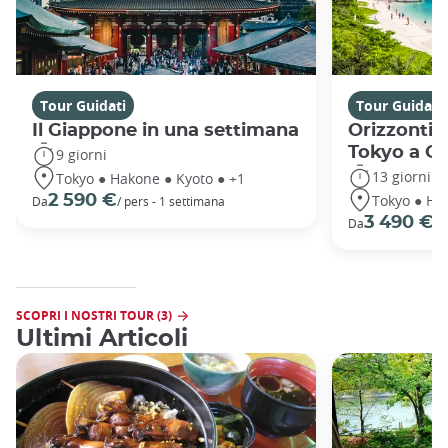
Tour Guidati
Tour Guidati
Il Giappone in una settimana
Orizzonti 
Tokyo a O
9 giorni
13 giorni
Tokyo ● Hakone ● Kyoto ● +1
Tokyo ● Ha
2 590 €
Da
/ pers - 1 settimana
3 490 €
Da
/ 
SCOPRI I NOSTRI TOUR (3)
Ultimi Articoli