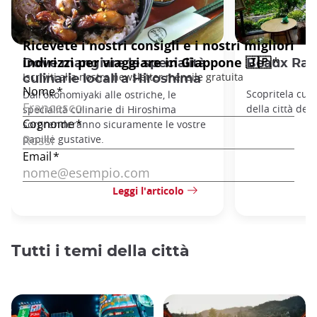
Dove mangiare le specialità
Beaux Rais
culinarie locali a Hiroshima
Scopritela cuc
Dall'okonomiyaki alle ostriche, le
della città dell
specialità culinarie di Hiroshima
sorprenderanno sicuramente le vostre
papille gustative.
Leggi l'articolo
Tutti i temi della città