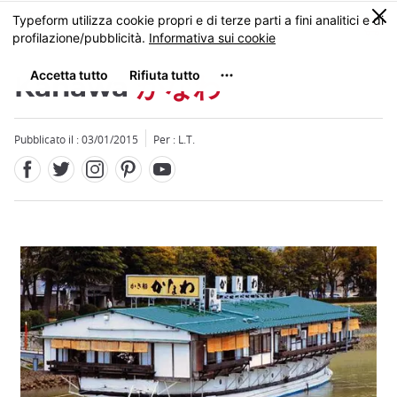
Facebook
Twitter
Instagram
Pinterest
Youtube
Skip
0
MENU
to
main
content
Kanawa
かなわ
Pubblicato il : 03/01/2015
Per : L.T.