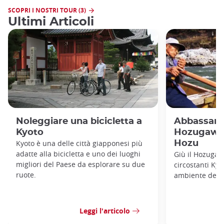
SCOPRI I NOSTRI TOUR (3)
Ultimi Articoli
Noleggiare una bicicletta a
Abbassame
Kyoto
Hozugawa
Kyoto è una delle città giapponesi più
Hozu
adatte alla bicicletta e uno dei luoghi
Giù il Hozugaw
migliori del Paese da esplorare su due
circostanti Kyot
ruote.
ambiente deliz
Leggi l'articolo