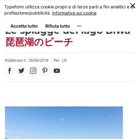
Facebook
Twitter
Instagram
Pinterest
Youtube
Skip
0
MENU
to
main
content
Le spiagge del lago Biwa
琵琶湖のビーチ
Pubblicato il : 28/06/2018
Per : J.R.
Close
Close
Close
Close