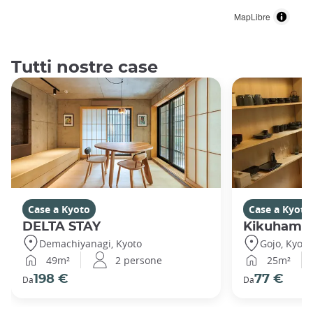
MapLibre
Tutti nostre case
Case a Kyoto
Case a Kyoto
DELTA STAY
Kikuhama
Demachiyanagi, Kyoto
Gojo, Kyoto
49m²
2 persone
25m²
198 €
77 €
Da
Da