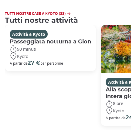
TUTTI NOSTRE CASE A KYOTO (33)
Tutti nostre attività
Attività a Kyoto
Passeggiata notturna a Gion
90 minuti
Kyoto
27 €
A partir de
par personne
Attività a Ky
Alla scope
intera gio
8 ore
Kyoto
240
A partire da