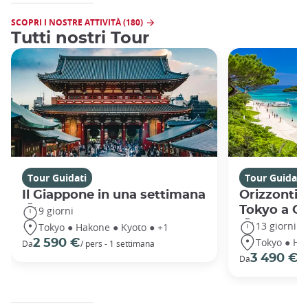
SCOPRI I NOSTRE ATTIVITÀ (180)
Tutti nostri Tour
Tour Guidati
Tour Guidati
Il Giappone in una settimana
Orizzonti 
Tokyo a O
9 giorni
13 giorni
Tokyo ● Hakone ● Kyoto ● +1
Tokyo ● Ha
2 590 €
Da
/ pers - 1 settimana
3 490 €
Da
/ 