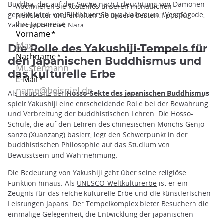
Buddha, der auf der Suche nach Erleuchtung von Dämonen
geprüft wird, von Bildhauer Shinya Nakamura, Westpagode,
Yakushiji-Tempel, Nara
Die Rolle des Yakushiji-Tempels für
den japanischen Buddhismus und
das kulturelle Erbe
Als Hauptsitz der
Hosso-Sekte des japanischen Buddhismus
spielt Yakushiji eine entscheidende Rolle bei der Bewahrung
und Verbreitung der buddhistischen Lehren. Die Hosso-
Schule, die auf den Lehren des chinesischen Mönchs Genjo-
sanzo (Xuanzang) basiert, legt den Schwerpunkt in der
buddhistischen Philosophie auf das Studium von
Bewusstsein und Wahrnehmung.
Die Bedeutung von Yakushiji geht über seine religiöse
Funktion hinaus. Als
UNESCO-Weltkulturerbe
ist er ein
Zeugnis für das reiche kulturelle Erbe und die künstlerischen
Leistungen Japans. Der Tempelkomplex bietet Besuchern die
einmalige Gelegenheit, die Entwicklung der japanischen