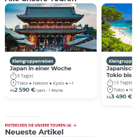
Kleingruppenreisen
Kleingruppen
Japan in einer Woche
Japanische
Tokio bis
9 Tag(e)
13 Tag(e)
Tokio ● Hakone ● Kyoto ● +1
Tokio ● Hak
2 590 €
Ab
/ pers - 1 Woche
3 490 €
Ab
/P
ENTDECKEN SIE UNSERE TOUREN (4)
Neueste Artikel