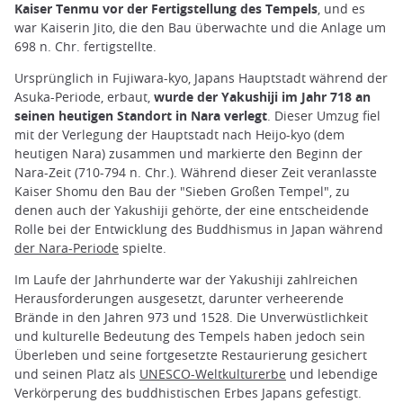
Kaiser Tenmu vor der Fertigstellung des Tempels
, und es
war Kaiserin Jito, die den Bau überwachte und die Anlage um
698 n. Chr. fertigstellte.
Ursprünglich in Fujiwara-kyo, Japans Hauptstadt während der
Asuka-Periode, erbaut,
wurde der Yakushiji im Jahr 718 an
seinen heutigen Standort in Nara verlegt
. Dieser Umzug fiel
mit der Verlegung der Hauptstadt nach Heijo-kyo (dem
heutigen Nara) zusammen und markierte den Beginn der
Nara-Zeit (710-794 n. Chr.). Während dieser Zeit veranlasste
Kaiser Shomu den Bau der "Sieben Großen Tempel", zu
denen auch der Yakushiji gehörte, der eine entscheidende
Rolle bei der Entwicklung des Buddhismus in Japan während
der Nara-Periode
spielte.
Im Laufe der Jahrhunderte war der Yakushiji zahlreichen
Herausforderungen ausgesetzt, darunter verheerende
Brände in den Jahren 973 und 1528. Die Unverwüstlichkeit
und kulturelle Bedeutung des Tempels haben jedoch sein
Überleben und seine fortgesetzte Restaurierung gesichert
und seinen Platz als
UNESCO-Weltkulturerbe
und lebendige
Verkörperung des buddhistischen Erbes Japans gefestigt.