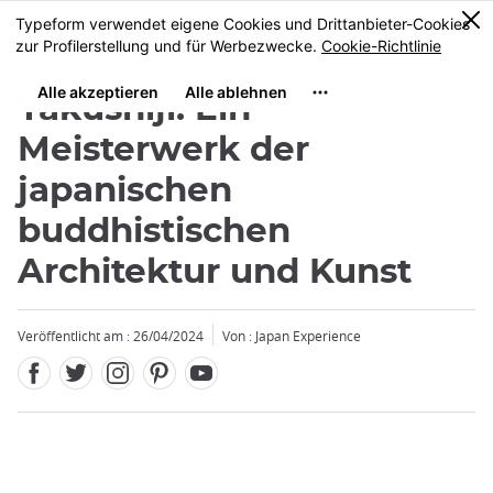
Facebook
Twitter
Instagram
Pinterest
Youtube
Größe
0
MENU
Yakushiji: Ein
Meisterwerk der
japanischen
buddhistischen
Architektur und Kunst
Veröffentlicht am : 26/04/2024
Von : Japan Experience