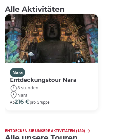
Alle Aktivitäten
Nara
Entdeckungstour Nara
8 stunden
Nara
216 €
Ab
pro Gruppe
ENTDECKEN SIE UNSERE AKTIVITÄTEN (180)
Alle unsere Touren