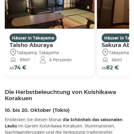
Häuser in Takayama
Häuser in Ta
Taisho Aburaya
Sakura Abu
Takayama, Takayama
Takayama, 
99m²
6 Personen
66m²
74 €
82 €
Ab
Ab
Die Herbstbeleuchtung von Koishikawa
Korakuen
10. bis 20. Oktober (Tokio)
Entdecken Sie diesen Monat
die Schönheit des saisonalen
Laubs
im Garten Koishikawa Korakuen. Illuminationen,
Nachtwanderungen und die Verkostung traditioneller