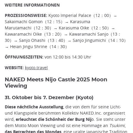
WEITERE INFORMATIONEN
PROZESSIONSWEISE:
Kyoto Imperial Palace（12：00）→
Sakaimachi Gomon（12：15）→ Karasuma
Marutamachi（12：30）→ Karasuma Oike（12：50）→
Kawaramachi Oike（13：20）→ Kawaramachi Sanjo（13：
30）→ Sanjo Ohashi（13：40）→ Sanjo Jingumichi（14：10）
→ Heian Jingu Shrine（14：30）
ÖFFNUNGSZEITEN:
von 12:00 bis 14:30 Uhr
WEBSITE:
kyoto.travel
NAKED Meets Nijo Castle 2025 Moon
Viewing
31. Oktober bis 7. Dezember (Kyoto)
Diese nächtliche Ausstellung
, die von dem für seine Licht-
und Klangspiele berühmten Kollektiv NAKED.Inc. organisiert
wird,
erleuchtet die Schönheit der Burg Nijō
. Sie steht unter
dem Motto Moon Viewing und ist eine Hommage an
Tsukimi
,
das Betrachten des Mondes
, eine uralte japanische Tradition,