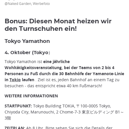
@Naked Garden, Werbefoto
Bonus: Diesen Monat heizen wir
den Turnschuhen ein!
Tokyo Yamathon
4. Oktober (Tokyo）
Tokyo Yamathon ist
eine jährliche
Wohltätigkeitsveranstaltung, bei der Teams von 2 bis 4
Personen zu Fuß durch die 30 Bahnhöfe der Yamanote-Linie
in
Tokio
laufen
. Ziel ist es, jeden Bahnhof an einem Tag zu
besuchen - das entspricht etwa 40 km Fußmarsch!
WEITERE INFORMATIONEN
STARTPUNKT:
Tokyo Building TOKIA, 〒100-0005 Tokyo,
Chiyoda City, Marunouchi, 2 Chome-7-3 東京ビルディング B1～
3階
ZEITPLAN:
Ab 8 Uhr. Bitte sehen Sie sich die Details der