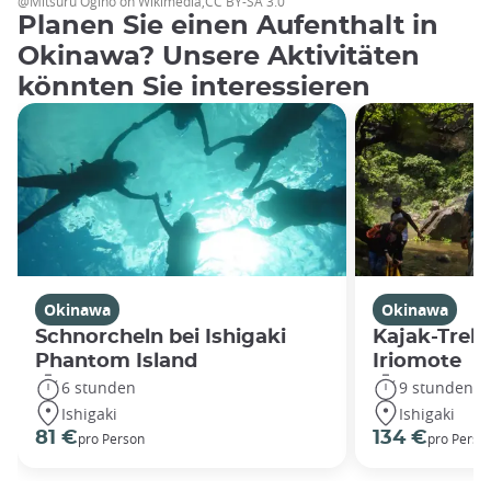
@Mitsuru Ogino on Wikimedia,CC BY-SA 3.0
Planen Sie einen Aufenthalt in
Okinawa? Unsere Aktivitäten
könnten Sie interessieren
Okinawa
Okinawa
Schnorcheln bei Ishigaki
Kajak-Trekk
Phantom Island
Iriomote
6 stunden
9 stunden
Ishigaki
Ishigaki
81 €
134 €
pro Person
pro Perso