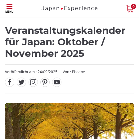
Facebook
Twitter
Instagram
Pinterest
Youtube
Größe
0
MENU
Veranstaltungskalender
für Japan: Oktober /
November 2025
Veröffentlicht am : 24/09/2025
Von : Phoebe