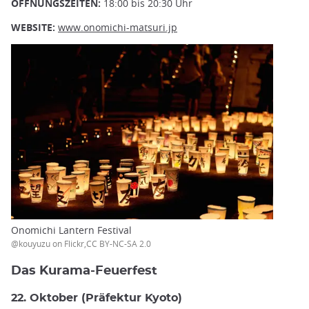
ÖFFNUNGSZEITEN:
18:00 bis 20:30 Uhr
WEBSITE:
www.onomichi-matsuri.jp
Onomichi Lantern Festival
@kouyuzu on Flickr,CC BY-NC-SA 2.0
Das Kurama-Feuerfest
22. Oktober (Präfektur Kyoto)