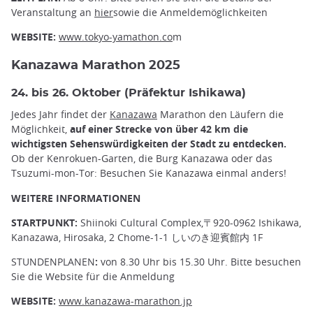
Veranstaltung an
hier
sowie die Anmeldemöglichkeiten
WEBSITE:
www.tokyo-yamathon.co
m
Kanazawa Marathon 2025
24. bis 26. Oktober (Präfektur Ishikawa)
Jedes Jahr findet der
Kanazawa
Marathon den Läufern die
Möglichkeit,
auf einer Strecke von über 42 km die
wichtigsten Sehenswürdigkeiten der Stadt zu entdecken.
Ob der Kenrokuen-Garten, die Burg Kanazawa oder das
Tsuzumi-mon-Tor: Besuchen Sie Kanazawa einmal anders!
WEITERE INFORMATIONEN
STARTPUNKT:
Shiinoki Cultural Complex,〒920-0962 Ishikawa,
Kanazawa, Hirosaka, 2 Chome-1-1 しいのき迎賓館内 1F
STUNDENPLANEN
:
von 8.30 Uhr bis 15.30 Uhr. Bitte besuchen
Sie die Website für die Anmeldung
WEBSITE:
www.kanazawa-marathon.jp