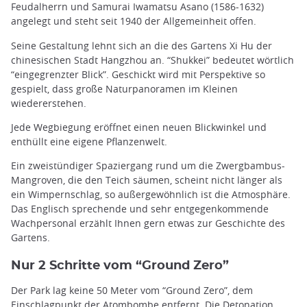
Feudalherrn und Samurai Iwamatsu Asano (1586-1632)
angelegt und steht seit 1940 der Allgemeinheit offen.
Seine Gestaltung lehnt sich an die des Gartens Xi Hu der
chinesischen Stadt Hangzhou an. “Shukkei” bedeutet wörtlich
“eingegrenzter Blick”. Geschickt wird mit Perspektive so
gespielt, dass große Naturpanoramen im Kleinen
wiedererstehen.
Jede Wegbiegung eröffnet einen neuen Blickwinkel und
enthüllt eine eigene Pflanzenwelt.
Ein zweistündiger Spaziergang rund um die Zwergbambus-
Mangroven, die den Teich säumen, scheint nicht länger als
ein Wimpernschlag, so außergewöhnlich ist die Atmosphäre.
Das Englisch sprechende und sehr entgegenkommende
Wachpersonal erzählt Ihnen gern etwas zur Geschichte des
Gartens.
Nur 2 Schritte vom “Ground Zero”
Der Park lag keine 50 Meter vom “Ground Zero”, dem
Einschlagpunkt der Atombombe entfernt. Die Detonation