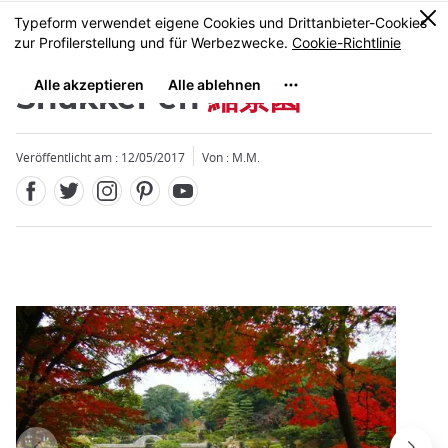
Facebook
Twitter
Instagram
Pinterest
Youtube
Größe
0
MENU
Shukkei-en
縮景園
Veröffentlicht am : 12/05/2017
Von : M.M.
Schließen