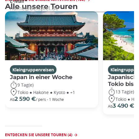
Alle unsere Touren
Kleingruppenreisen
Kleingruppen
Japan in einer Woche
Japanische
Tokio bis
9 Tag(e)
13 Tag(e)
Tokio ● Hakone ● Kyoto ● +1
Tokio ● Hak
2 590 €
Ab
/ pers - 1 Woche
3 490 €
Ab
/P
ENTDECKEN SIE UNSERE TOUREN (4)