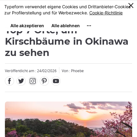
Facebook
Twitter
Instagram
Pinterest
Youtube
Größe
0
MENU
Top 7 Orte, um
Kirschbäume in Okinawa
zu sehen
Veröffentlicht am : 24/02/2026
Von : Phoebe