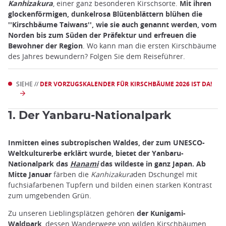
Kanhizakura
, einer ganz besonderen Kirschsorte.
Mit ihren
glockenförmigen, dunkelrosa Blütenblättern blühen die
''Kirschbäume Taiwans'', wie sie auch genannt werden, vom
Norden bis zum Süden der Präfektur und erfreuen die
Bewohner der Region
. Wo kann man die ersten Kirschbäume
des Jahres bewundern? Folgen Sie dem Reiseführer.
SIEHE //
DER VORZUGSKALENDER FÜR KIRSCHBÄUME 2026 IST DA!
1. Der Yanbaru-Nationalpark
Inmitten eines subtropischen Waldes, der zum UNESCO-
Weltkulturerbe erklärt wurde, bietet der Yanbaru-
Nationalpark das
Hanami
das wildeste in ganz Japan.
Ab
Mitte Januar
färben die
Kanhizakura
den Dschungel mit
fuchsiafarbenen Tupfern und bilden einen starken Kontrast
zum umgebenden Grün.
Zu unseren Lieblingsplätzen gehören
der Kunigami-
Waldpark
, dessen Wanderwege von wilden Kirschbäumen