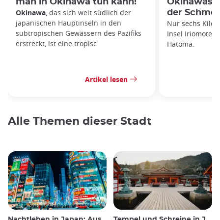
man in Okinawa tun kann!
Okinawas v
Okinawa
, das sich weit südlich der
der Schmet
japanischen Hauptinseln in den
Nur sechs Kilom
subtropischen Gewässern des Pazifiks
Insel Iriomote i
erstreckt, ist eine tropisc
Hatoma.
Artikel lesen
Alle Themen dieser Stadt
Nachtleben in Japan: Ausgehen, sehen und trinken
Tempel und Schreine in Japan