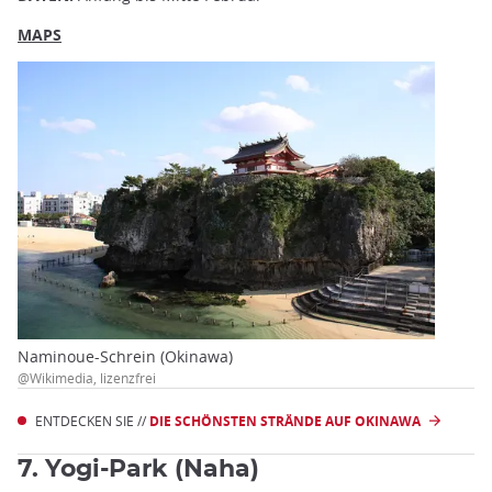
MAPS
Naminoue-Schrein (Okinawa)
@Wikimedia, lizenzfrei
ENTDECKEN SIE //
DIE SCHÖNSTEN STRÄNDE AUF OKINAWA
7. Yogi-Park (Naha)