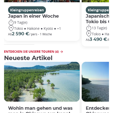
Kleingruppenreisen
Kleingruppenr
Japan in einer Woche
Japanische
Tokio bis 
9 Tag(e)
13 Tag(e)
Tokio ● Hakone ● Kyoto ● +1
Tokio ● Hako
2 590 €
Ab
/ pers - 1 Woche
3 490 €
Ab
/Pe
ENTDECKEN SIE UNSERE TOUREN (4)
Neueste Artikel
Wohin man gehen und was
Entdecken 