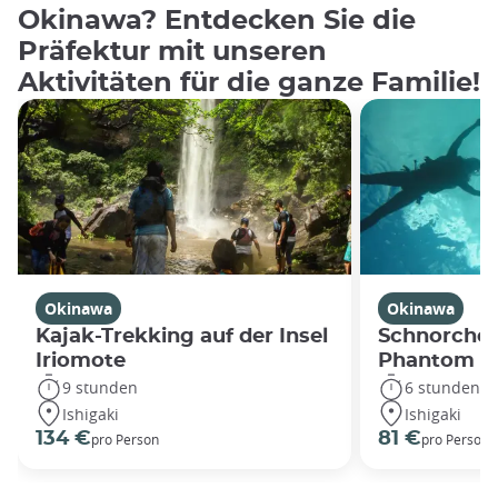
Okinawa? Entdecken Sie die
Präfektur mit unseren
Aktivitäten für die ganze Familie!
Okinawa
Okinawa
Kajak-Trekking auf der Insel
Schnorcheln
Iriomote
Phantom Is
9 stunden
6 stunden
Ishigaki
Ishigaki
134 €
81 €
pro Person
pro Person