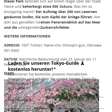
Dieser Park
befindet sich auf einem Hügel über der Stadt
Yaese und
beherbergt etwa 500
Sakura
.
Was ihn so
einzigartig macht?
Der Aufstieg über 200 von Laternen
gesäumte Stufen, die zum Gipfel der Anlage führen.
Von
dort aus genießen Sie
einen Panoramablick auf das Meer
und die
umliegenden
Zuckerrohrfelder
.
WEITERE INFORMATIONEN
ADRESSE:
1607 Tomori, Yaese-cho, Shimajiri-gun, Okinawa
901-0402
DATUM:
Nächtliche Beleuchtung vom 23. Januar bis 11.
Februar 2026
MAPS