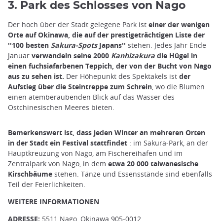
3. Park des Schlosses von Nago
Der hoch über der Stadt gelegene Park ist
einer der wenigen
Orte auf Okinawa, die auf der prestigeträchtigen Liste der
''100 besten
Sakura-Spots
Japans''
stehen. Jedes Jahr Ende
Januar
verwandeln
seine 2000
Kanhizakura
die Hügel in
einen fuchsiafarbenen Teppich, der von der Bucht von Nago
aus zu sehen ist.
Der Höhepunkt des Spektakels ist
der
Aufstieg über die Steintreppe zum Schrein
, wo die Blumen
einen atemberaubenden Blick auf das Wasser des
Ostchinesischen Meeres bieten.
Bemerkenswert ist, dass jeden Winter an mehreren Orten
in der Stadt ein Festival stattfindet
: im Sakura-Park, an der
Hauptkreuzung von Nago, am Fischereihafen und im
Zentralpark von Nago, in dem
etwa 20 000 taiwanesische
Kirschbäume
stehen. Tänze und Essensstände sind ebenfalls
Teil der Feierlichkeiten.
WEITERE INFORMATIONEN
ADRESSE:
5511 Nago, Okinawa 905-0012