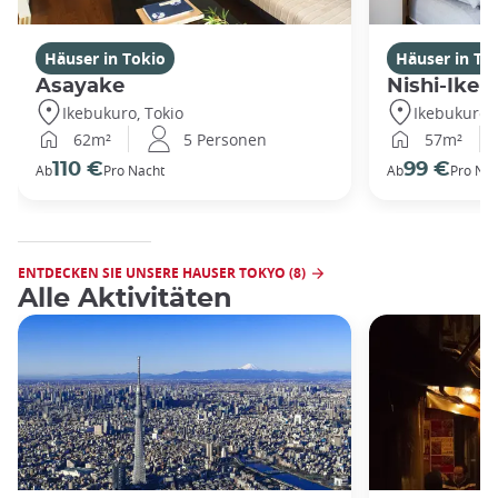
Häuser in Tokio
Häuser in To
Asayake
Nishi-Ikeb
Ikebukuro, Tokio
Ikebukuro, 
62m²
5 Personen
57m²
110 €
99 €
Ab
Pro Nacht
Ab
Pro Nac
ENTDECKEN SIE UNSERE HAUSER TOKYO (8)
Alle Aktivitäten