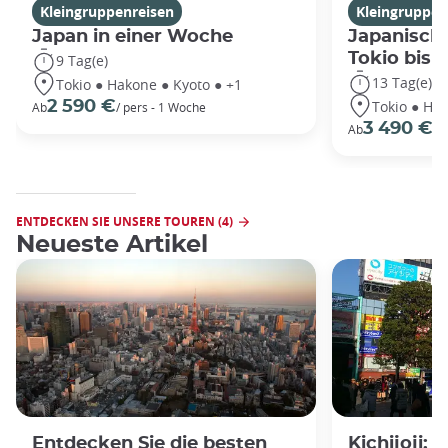
Kleingruppenreisen
Kleingruppen
Japan in einer Woche
Japanische
Tokio bis
9 Tag(e)
13 Tag(e)
Tokio ● Hakone ● Kyoto ● +1
Tokio ● Hak
2 590 €
Ab
/ pers - 1 Woche
3 490 €
Ab
/P
ENTDECKEN SIE UNSERE TOUREN (4)
Neueste Artikel
Entdecken Sie die besten
Kichijoji: