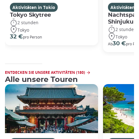
Aktivitäten in Tokio
Aktivitäten i
Tokyo Skytree
Nachtspaz
Shinjuku
2 stunden
2 stunden
Tokyo
Tokyo
32 €
pro Person
30 €
Ab
pro Pe
ENTDECKEN SIE UNSERE AKTIVITÄTEN (180)
Alle unsere Touren