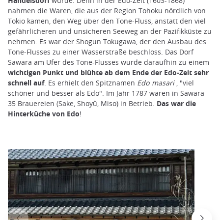
Handelsdorf
wurde. Denn in der Edo-Zeit (1603-1868)
nahmen die Waren, die aus der Region Tohoku nördlich von
Tokio kamen, den Weg über den Tone-Fluss, anstatt den viel
gefährlicheren und unsicheren Seeweg an der Pazifikküste zu
nehmen. Es war der Shogun Tokugawa, der den Ausbau des
Tone-Flusses zu einer Wasserstraße beschloss. Das Dorf
Sawara am Ufer des Tone-Flusses wurde daraufhin zu einem
wichtigen Punkt und blühte ab dem Ende der Edo-Zeit sehr
schnell auf
. Es erhielt den Spitznamen
Edo masari
, "viel
schöner und besser als Edo". Im Jahr 1787 waren in Sawara
35 Brauereien (Sake, Shoyû, Miso) in Betrieb.
Das war die
Hinterküche von Edo
!