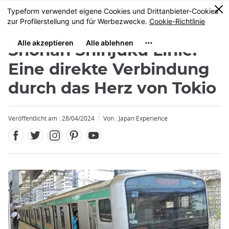
Facebook
Twitter
Instagram
Pinterest
Youtube
Größe
0
MENU
Shonan Shinjuku Linie:
Eine direkte Verbindung
durch das Herz von Tokio
Schließen
Schließen
Schließen
Veröffentlicht am : 28/04/2024
Von : Japan Experience