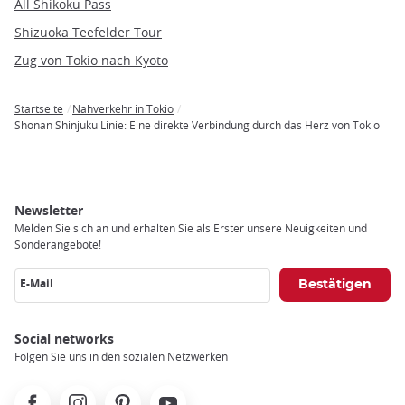
All Shikoku Pass
Shizuoka Teefelder Tour
Zug von Tokio nach Kyoto
Startseite
Nahverkehr in Tokio
Breadcrumb
Shonan Shinjuku Linie: Eine direkte Verbindung durch das Herz von Tokio
Newsletter
Melden Sie sich an und erhalten Sie als Erster unsere Neuigkeiten und
Sonderangebote!
E-Mail
Social networks
Folgen Sie uns in den sozialen Netzwerken
Facebook
Instagram
Pinterest
Youtube