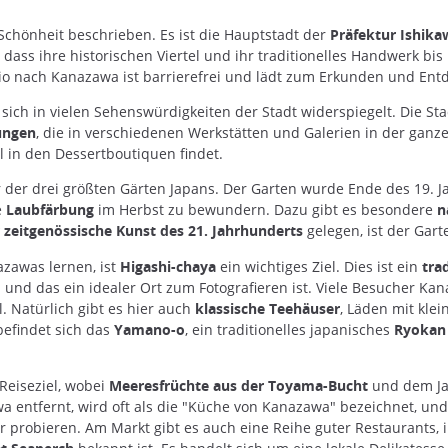
 Schönheit beschrieben. Es ist die Hauptstadt der
Präfektur Ishika
 dass ihre historischen Viertel und ihr traditionelles Handwerk bi
o nach Kanazawa ist barrierefrei und lädt zum Erkunden und Entd
 sich in vielen Sehenswürdigkeiten der Stadt widerspiegelt. Die St
ungen
, die in verschiedenen Werkstätten und Galerien in der gan
l in den Dessertboutiquen findet.
er der drei größten Gärten Japans. Der Garten wurde Ende des 19. 
e
Laubfärbung
im Herbst zu bewundern. Dazu gibt es besondere
n
zeitgenössische Kunst des 21. Jahrhunderts
gelegen, ist der Gart
azawas lernen, ist
Higashi-chaya
ein wichtiges Ziel. Dies ist ein
tra
 und das ein idealer Ort zum Fotografieren ist. Viele Besucher 
. Natürlich gibt es hier auch
klassische Teehäuser
, Läden mit kl
efindet sich das
Yamano-o
, ein traditionelles japanisches
Ryoka
 Reiseziel, wobei
Meeresfrüchte aus der Toyama-Bucht
und dem Jap
entfernt, wird oft als die "Küche von Kanazawa" bezeichnet, un
ur probieren. Am Markt gibt es auch eine Reihe guter Restaurants