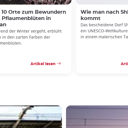
 10 Orte zum Bewundern
Wie man nach Sh
 Pflaumenblüten in
kommt
an
Das bescheidene Dorf Sh
ein UNESCO-Weltkulturer
end der Winter vergeht, erblüht
in einem malerischen Ta
n in den zarten Farben der
umenblüten.
Artikel lesen
Art