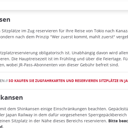
nsen
Sitzplätze im Zug reservieren für Ihre Reise von Tokio nach Kanaz
, sondern nach dem Prinzip "Wer zuerst kommt, mahlt zuerst" ver
tzplatzreservierung obligatorisch ist. Unabhängig davon wird alle
eren. Die Hauptreisezeit ist im Frühling und über die Feiertage. Fü
ten, wobei JR-Pass-Abonnenten von dieser Gebühr befreit sind.
EN //
SO KAUFEN SIE ZUGFAHRKARTEN UND RESERVIEREN SITZPLÄTZE IN J
nkansen
mit dem Shinkansen einige Einschränkungen beachten. Gepäckstü
 Japan Railway in dem dafür vorgesehenen Sperrgepäckbereich i
nen Sitzplatz in der Nähe dieses Bereichs reservieren.
Bitte bea
d.