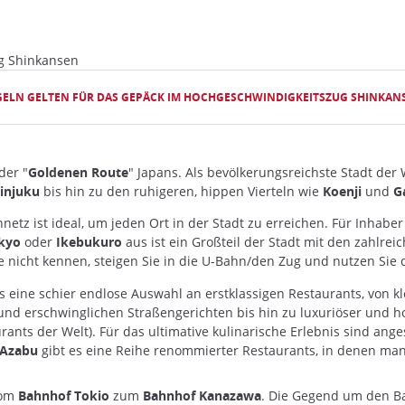
g Shinkansen
GELN GELTEN FÜR DAS GEPÄCK IM HOCHGESCHWINDIGKEITSZUG SHINKAN
der "
Goldenen Route
" Japans. Als bevölkerungsreichste Stadt der 
injuku
bis hin zu den ruhigeren, hippen Vierteln wie
Koenji
und
G
tz ist ideal, um jeden Ort in der Stadt zu erreichen. Für Inhaber 
kyo
oder
Ikebukuro
aus ist ein Großteil der Stadt mit den zahlre
ie nicht kennen, steigen Sie in die U-Bahn/den Zug und nutzen Sie 
es eine schier endlose Auswahl an erstklassigen Restaurants, von 
 und erschwinglichen Straßengerichten bis hin zu luxuriöser und h
nts der Welt). Für das ultimative kulinarische Erlebnis sind ange
 Azabu
gibt es eine Reihe renommierter Restaurants, in denen ma
om
Bahnhof Tokio
zum
Bahnhof Kanazawa
. Die Gegend um den Ba