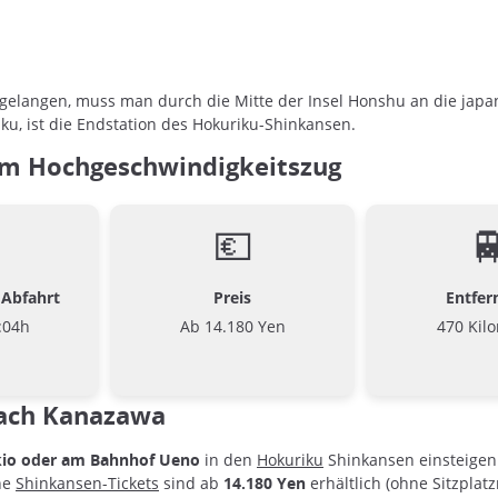
elangen, muss man durch die Mitte der Insel Honshu an die japa
ku, ist die Endstation des Hokuriku-Shinkansen.
em Hochgeschwindigkeitszug
💶

 Abfahrt
Preis
Entfer
:04h
Ab 14.180 Yen
470 Kil
nach Kanazawa
kio oder am Bahnhof Ueno
in den
Hokuriku
Shinkansen einsteigen 
lne
Shinkansen-Tickets
sind ab
14.180 Yen
erhältlich
(ohne Sitzplatz