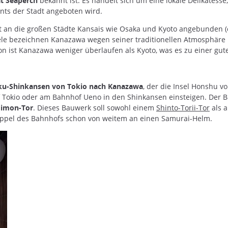
at Seaperch
bekannt ist. Es handelt sich um eine lokale Delikatesse,
ants der Stadt angeboten wird.
 an die großen Städte Kansais wie Osaka und Kyoto angebunden (d
ele bezeichnen Kanazawa wegen seiner traditionellen Atmosphäre
son ist Kanazawa weniger überlaufen als Kyoto, was es zu einer gu
ku-Shinkansen von Tokio nach Kanazawa
, der die Insel Honshu v
Tokio oder am Bahnhof Ueno in den Shinkansen einsteigen. Der Ba
imon-Tor
. Dieses Bauwerk soll sowohl einem
Shinto-Torii-Tor
als a
 Kuppel des Bahnhofs schon von weitem an einen Samurai-Helm.