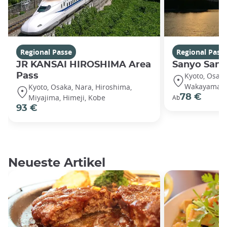
Regional Passe
Regional Pass
JR KANSAI HIROSHIMA Area
Sanyo Sani
Pass
Kyoto, Osaka
Wakayama...
Kyoto, Osaka, Nara, Hiroshima,
78 €
Miyajima, Himeji, Kobe
Ab
93 €
Neueste Artikel