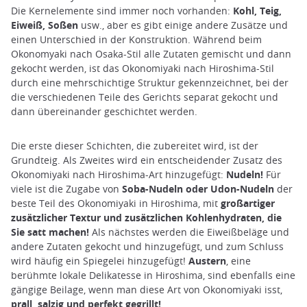
Die Kernelemente sind immer noch vorhanden:
Kohl, Teig,
Eiweiß, Soßen
usw., aber es gibt einige andere Zusätze und
einen Unterschied in der Konstruktion. Während beim
Okonomyaki nach Osaka-Stil alle Zutaten gemischt und dann
gekocht werden, ist das Okonomiyaki nach Hiroshima-Stil
durch eine mehrschichtige Struktur gekennzeichnet, bei der
die verschiedenen Teile des Gerichts separat gekocht und
dann übereinander geschichtet werden.
Die erste dieser Schichten, die zubereitet wird, ist der
Grundteig. Als Zweites wird ein entscheidender Zusatz des
Okonomiyaki nach Hiroshima-Art hinzugefügt:
Nudeln!
Für
viele ist die Zugabe von
Soba-Nudeln oder Udon-Nudeln
der
beste Teil des Okonomiyaki in Hiroshima, mit
großartiger
zusätzlicher Textur und zusätzlichen Kohlenhydraten, die
Sie satt machen!
Als nächstes werden die Eiweißbeläge und
andere Zutaten gekocht und hinzugefügt, und zum Schluss
wird häufig ein Spiegelei hinzugefügt!
Austern
, eine
berühmte lokale Delikatesse in Hiroshima, sind ebenfalls eine
gängige Beilage, wenn man diese Art von Okonomiyaki isst,
prall, salzig und perfekt gegrillt!