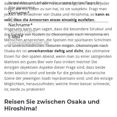
dass die Antwort von der Person abhängt, und wie bei jeder
Frage, die mit Essen zu tun hat, ist sie subjektiv. Fragt man
jedoch die Einwohner von Osaka und Hiroshima, so
kann es
sein, dass die Antworten etwas einseitig ausfallen.
Insgesamt kann man sagen, dass die besondere Struktur und
die Zugabe von Nudeln zu Okonomiyaki nach Hiroshima-Art
Menschen ansprechen, die Speisen mit spürbaren Schichten
und unterschiedlichen Texturen mögen. Okonomiyaki nach
Osaka-Art ist
unverkennbar deftig und dicht
, das ultimative
Essen für den späten Abend, wenn man zu einer sättigenden
Mahlzeit ein gutes Bier vom Fass trinken möchte! Die
einzigen objektiven Aspekte dieser Frage sind, dass beide
Arten köstlich sind und beide für die gelobte kulinarische
Szene der jeweiligen Stadt repräsentativ sind, und die einzige
Möglichkeit, herauszufinden, welche Ihnen besser schmeckt,
ist, beide zu probieren!
Reisen Sie zwischen Osaka und
Hiroshima!