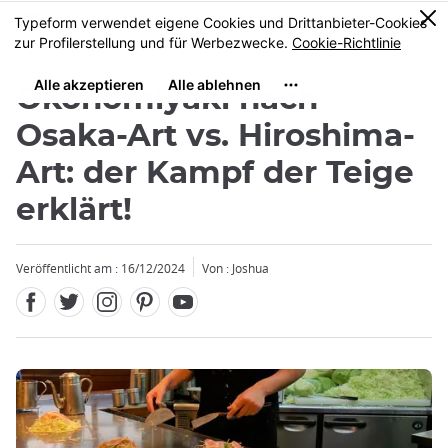
Facebook
Twitter
Instagram
Pinterest
Youtube
Größe
0
MENU
Okonomiyaki nach
Osaka-Art vs. Hiroshima-
Art: der Kampf der Teige
erklärt!
Schließen
Schließen
Veröffentlicht am : 16/12/2024
Von : Joshua