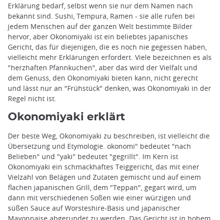
Erklärung bedarf, selbst wenn sie nur dem Namen nach
bekannt sind. Sushi, Tempura, Ramen - sie alle rufen bei
jedem Menschen auf der ganzen Welt bestimmte Bilder
hervor, aber Okonomiyaki ist ein beliebtes japanisches
Gericht, das für diejenigen, die es noch nie gegessen haben,
vielleicht mehr Erklärungen erfordert. Viele bezeichnen es als
"herzhaften Pfannkuchen", aber das wird der Vielfalt und
dem Genuss, den Okonomiyaki bieten kann, nicht gerecht
und lässt nur an "Frühstück" denken, was Okonomiyaki in der
Regel nicht ist.
Okonomiyaki erklärt
Der beste Weg, Okonomiyaki zu beschreiben, ist vielleicht die
Übersetzung und Etymologie. okonomi" bedeutet "nach
Belieben" und "yaki" bedeutet "gegrillt". Im Kern ist
Okonomiyaki ein schmackhaftes Teiggericht, das mit einer
Vielzahl von Belägen und Zutaten gemischt und auf einem
flachen japanischen Grill, dem "Teppan", gegart wird, um
dann mit verschiedenen Soßen wie einer würzigen und
süßen Sauce auf Worsteshire-Basis und japanischer
Mayonnaise abgerundet zu werden. Das Gericht ist in hohem