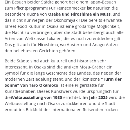
Ein Besuch beider Städte gehört bei einem Japan-Besuch
zum Pflichtprogramm! Für Feinschmecker
ist
natürlich die
besondere Küche von
Osaka und Hiroshima ein Muss
, und
das nicht nur wegen der Okonomiyaki! Die bereits erwähnte
Street-Food-Kultur in Osaka ist eine großartige Möglichkeit,
die Nacht zu verbringen, aber die Stadt beherbergt auch alle
Arten von Weltklasse-Lokalen, die es noch zu entdecken gilt.
Das gilt auch für Hiroshima, wo Austern und Anago-Aal zu
den beliebtesten Gerichten gehören!
Beide Städte sind auch kulturell und historisch sehr
interessant. In Osaka sind die antiken Mozu-Gräber ein
Symbol für die lange Geschichte des Landes, das neben der
modernen Zersiedelung steht, und der ikonische
"Turm der
Sonne" von Taro Okamoto
ist eine Pilgerstätte für
Kunstliebhaber. Dieses Kunstwerk wurde ursprünglich für
die
Weltausstellung von 1985
errichtet
. Im Jahr 2025
wird die
Weltausstellung nach Osaka zurückkehren und die Stadt
erneut ins Blickfeld der internationalen Reisenden rücken.