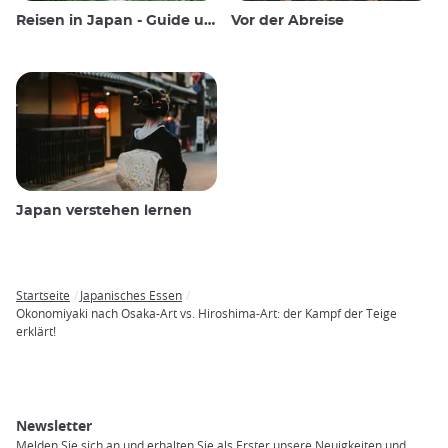
Reisen in Japan - Guide und Wissenswertes
Vor der Abreise
Japan verstehen lernen
Startseite
Japanisches Essen
Breadcrumb
Okonomiyaki nach Osaka-Art vs. Hiroshima-Art: der Kampf der Teige
erklärt!
Newsletter
Melden Sie sich an und erhalten Sie als Erster unsere Neuigkeiten und