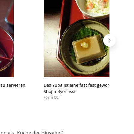
 zu servieren.
Das Yuba ist eine fast fest gewordene Creme
Shojin Ryori isst.
Foam CC
ann als „Küche der Hingabe.“