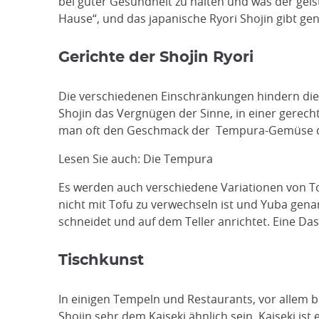
bei guter Gesundheit zu halten und was der gei
Hause“, und das japanische Ryori Shojin gibt ge
Gerichte der Shojin Ryori
Die verschiedenen Einschränkungen hindern die 
Shojin das Vergnügen der Sinne, in einer gerech
man oft den Geschmack der Tempura-Gemüse der
Lesen Sie auch: Die Tempura
Es werden auch verschiedene Variationen von Tof
nicht mit Tofu zu verwechseln ist und Yuba genan
schneidet und auf dem Teller anrichtet. Eine Das
Tischkunst
In einigen Tempeln und Restaurants, vor allem be
Shojin sehr dem Kaiseki ähnlich sein. Kaiseki i