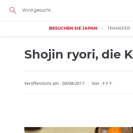
Facebook
Twitter
Instagram
Pinterest
Youtube
Größe
BESUCHEN SIE JAPAN
TRANSFER
Shojin ryori, di
Schließen
Veröffentlicht am : 09/08/2017
Von : F.F.Y.