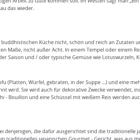
stigen Arbeit zu Gute kommen soll. Im Westen sagt man „ein
nau das wieder.
buddhistischen Küche nicht, schön und reich an Zutaten und
ten Maße, nicht außer Acht. In einem Tempel oder einem Res
 Saison und / oder typische Gemüse wie Lotuswurzeln, K
u (Platten, Würfel, gebraten, in der Suppe ...) und eine m
nt wird. Sie wird auch für dekorative Zwecke verwendet, in
hi - Bouillon und eine Schüssel mit weißem Reis werden auc
i denjenigen, die dafür ausgerichtet sind die traditionelle
st ein traditionelles japanischen Gourmet - Gericht, was au