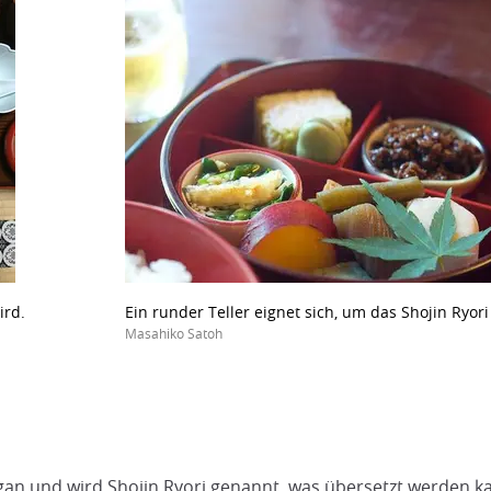
ird.
Ein runder Teller eignet sich, um das Shojin Ryori
Masahiko Satoh
gan und wird Shojin Ryori genannt, was übersetzt werden k