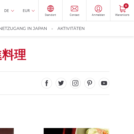
0
DE
EUR
Standort
Contact
Anmelden
Warenkorb
NETZUGANG IN JAPAN
AKTIVITÄTEN
進料理