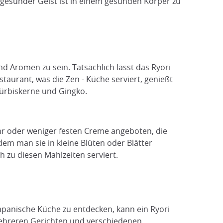
 gesunder Geist ist in einem gesunden Körper zu
 Aromen zu sein. Tatsächlich lässt das Ryori
taurant, was die Zen - Küche serviert, genießt
ürbiskerne und Gingko.
ehr oder weniger festen Creme angeboten, die
dem man sie in kleine Blüten oder Blätter
h zu diesen Mahlzeiten serviert.
 japanische Küche zu entdecken, kann ein Ryori
s mehreren Gerichten und verschiedenen