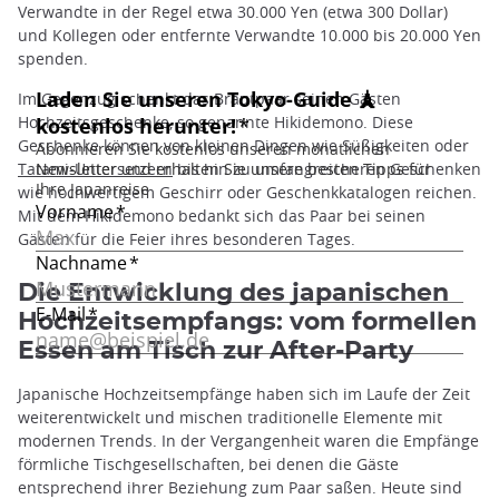
Verwandte in der Regel etwa 30.000 Yen (etwa 300 Dollar)
und Kollegen oder entfernte Verwandte 10.000 bis 20.000 Yen
spenden.
Im Gegenzug schenkt das Brautpaar seinen Gästen
Hochzeitsgeschenke, so genannte Hikidemono. Diese
Geschenke können von kleinen Dingen wie Süßigkeiten oder
Tatami-Untersetzern
bis hin zu umfangreicheren Geschenken
wie hochwertigem Geschirr oder Geschenkkatalogen reichen.
Mit dem Hikidemono bedankt sich das Paar bei seinen
Gästen für die Feier ihres besonderen Tages.
Die Entwicklung des japanischen
Hochzeitsempfangs: vom formellen
Essen am Tisch zur After-Party
Japanische Hochzeitsempfänge haben sich im Laufe der Zeit
weiterentwickelt und mischen traditionelle Elemente mit
modernen Trends. In der Vergangenheit waren die Empfänge
förmliche Tischgesellschaften, bei denen die Gäste
entsprechend ihrer Beziehung zum Paar saßen. Heute sind