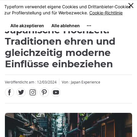
Facebook
Twitter
Instagram
Pinterest
Youtube
Größe
0
MENU
Japanische Hochzeit:
Traditionen ehren und
gleichzeitig moderne
Einflüsse einbeziehen
Veröffentlicht am : 12/03/2024
Von : Japan Experience