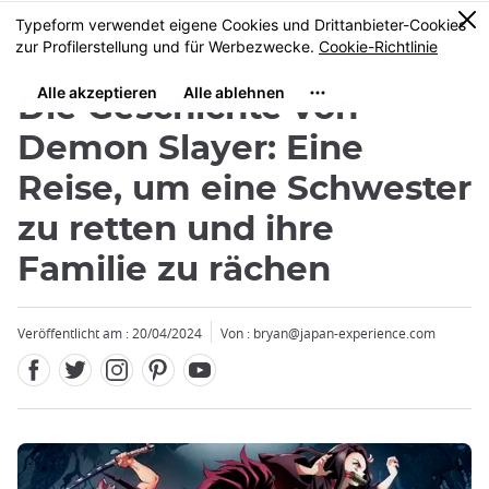
Facebook
Twitter
Instagram
Pinterest
Youtube
Größe
0
MENU
Die Geschichte von
Demon Slayer: Eine
Reise, um eine Schwester
zu retten und ihre
Schließen
Familie zu rächen
Veröffentlicht am : 20/04/2024
Von : bryan@japan-experience.com