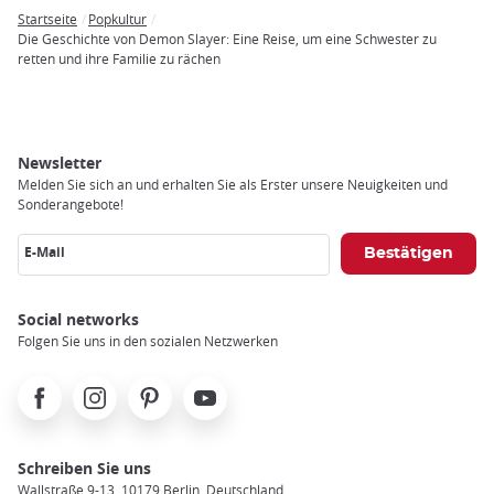
Startseite
Popkultur
Breadcrumb
Die Geschichte von Demon Slayer: Eine Reise, um eine Schwester zu
retten und ihre Familie zu rächen
Newsletter
Melden Sie sich an und erhalten Sie als Erster unsere Neuigkeiten und
Sonderangebote!
E-Mail
Social networks
Folgen Sie uns in den sozialen Netzwerken
Facebook
Instagram
Pinterest
Youtube
Schreiben Sie uns
Wallstraße 9-13, 10179 Berlin, Deutschland